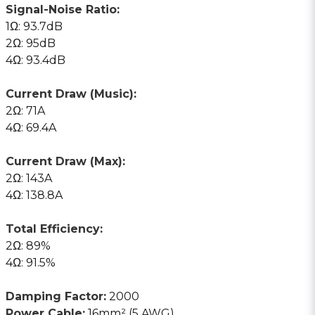
Signal-Noise Ratio:
1Ω: 93.7dB
2Ω: 95dB
4Ω: 93.4dB
Current Draw (Music):
2Ω: 71A
4Ω: 69.4A
Current Draw (Max):
2Ω: 143A
4Ω: 138.8A
Total Efficiency:
2Ω: 89%
4Ω: 91.5%
Damping Factor:
2000
Power Cable:
16mm² (5 AWG)