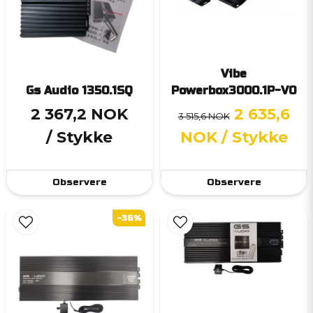
Vibe
Gs Audio 1350.1SQ
Powerbox3000.1P-V0
2 367,2 NOK
2 635,6
3 515,6 NOK
/ Stykke
NOK
/ Stykke
Observere
Observere
-36%