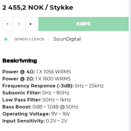
2 455,2 NOK
/ Stykke
KJØPE
-
+
SounDigital
SD1600.1-2 EVO5
Beskrivning
Power @ 4Ω:
1 X 1056 WRMS
Power @ 2Ω:
1 X 1600 WRMS
Frequency Response (-3dB):
5Hz ~ 25kHz
Subsonic Filter:
5Hz ~ 80Hz
Low Pass Filter:
50Hz ~ 1kHz
Bass Boost:
0dB ~ 12dB @ 50Hz
Operating Voltage:
9V ~ 16V
Input Sensitivity:
0.2V ~ 2V