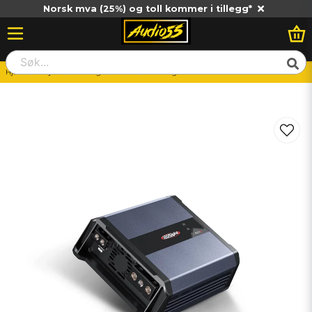
Norsk mva (25%) og toll kommer i tillegg*
Hjem
Billjud
Slutsteg
Mono
SounDigital 1600.1 EVO 5 - 2 Ohm