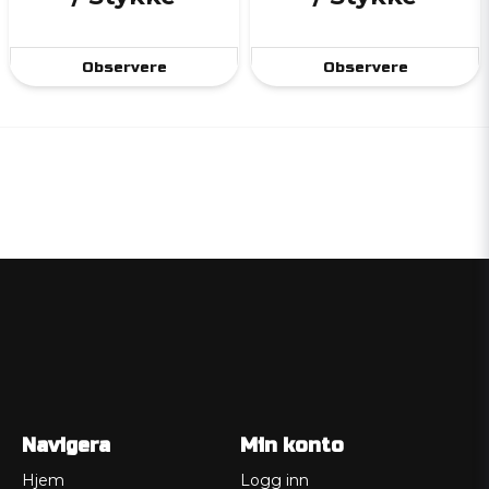
Observere
Observere
Navigera
Min konto
Hjem
Logg inn