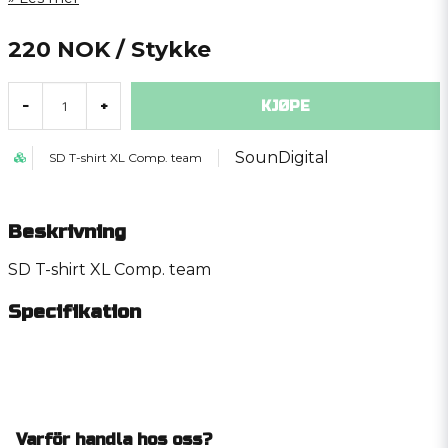
220 NOK
/ Stykke
KJØPE
-
+
SounDigital
SD T-shirt XL Comp. team
Beskrivning
SD T-shirt XL Comp. team
Specifikation
Varför handla hos oss?