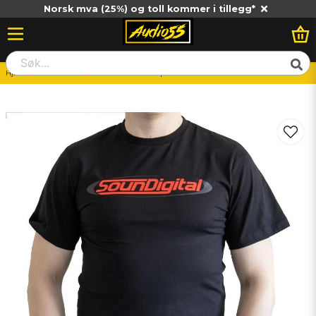
Norsk mva (25%) og toll kommer i tillegg*
Hjem
Merchandise
SD T-shirt XL Comp. team