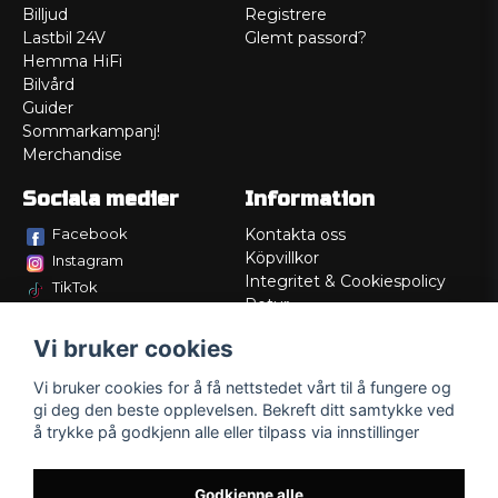
Billjud
Registrere
Lastbil 24V
Glemt passord?
Hemma HiFi
Bilvård
Guider
Sommarkampanj!
Merchandise
Sociala medier
Information
Facebook
Kontakta oss
Köpvillkor
Instagram
Integritet & Cookiespolicy
TikTok
Retur
Service/Garanti
Vi bruker cookies
Felsökningsguider
Lådritning
Vi bruker cookies for å få nettstedet vårt til å fungere og
Om oss
gi deg den beste opplevelsen. Bekreft ditt samtykke ved
å trykke på godkjenn alle eller tilpass via innstillinger
Godkjenne alle