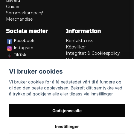
Bilvård
Guider
Sommarkampanj!
Merchandise
Sociala medier
Information
Facebook
Kontakta oss
Köpvillkor
Instagram
Integritet & Cookiespolicy
TikTok
Retur
Service/Garanti
Vi bruker cookies
Felsökningsguider
Lådritning
Vi bruker cookies for å få nettstedet vårt til å fungere og
Om oss
gi deg den beste opplevelsen. Bekreft ditt samtykke ved
å trykke på godkjenn alle eller tilpass via innstillinger
Godkjenne alle
Innstillinger