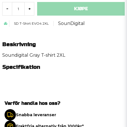
KJØPE
-
+
SounDigital
SD T-Shirt EVO4 2XL
Beskrivning
Soundigital Gray T-shirt 2XL
Specifikation
Varför handla hos oss?
Snabba leveranser
Fraktfria alternativ från 1000kr*