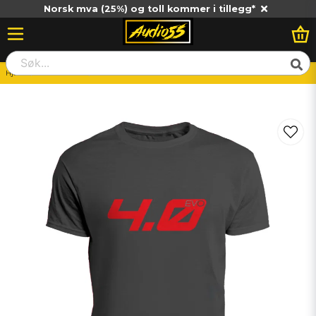
Norsk mva (25%) og toll kommer i tillegg*
Hjem
Merchandise
SD T-shirt EVO4 2XL