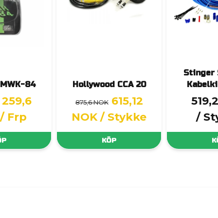
Stinger
 MWK-84
Hollywood CCA 20
Kabelk
259,6
615,12
519,
875,6 NOK
/ Frp
NOK
/ Stykke
/ S
ÖP
KÖP
K