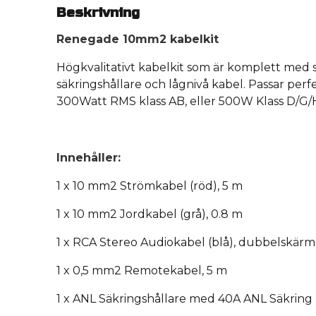
Beskrivning
Renegade 10mm2 kabelkit
Högkvalitativt kabelkit som är komplett med 
säkringshållare och lågnivå kabel. Passar perfek
300Watt RMS klass AB, eller 500W Klass D/G/
Innehåller:
1 x 10 mm2 Strömkabel (röd), 5 m
1 x 10 mm2 Jordkabel (grå), 0.8 m
1 x RCA Stereo Audiokabel (blå), dubbelskärm
1 x 0,5 mm2 Remotekabel, 5 m
1 x ANL Säkringshållare med 40A ANL Säkring