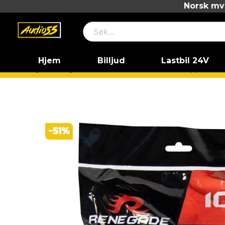
Norsk mva
Hjem
Billjud
Lastbil 24V
Hjem
Billjud
Kablar
Kabelkit
CCA- Kopparklädd
-
51
%