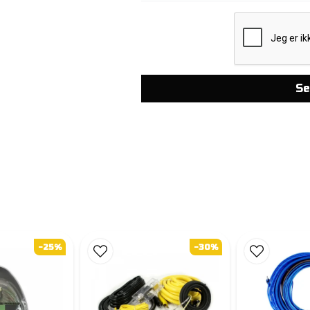
Se
-25%
-30%