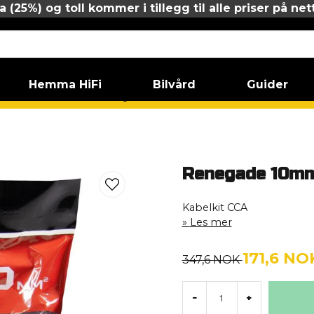
 (25%) og toll kommer i tillegg til alle priser på net
Hemma HiFi
Bilvård
Guider
a aluminiumkablar
Renegade 10mm2 kabelkit
Renegade 10mm
Kabelkit CCA
Les mer
171,6 NO
347,6 NOK
-
+