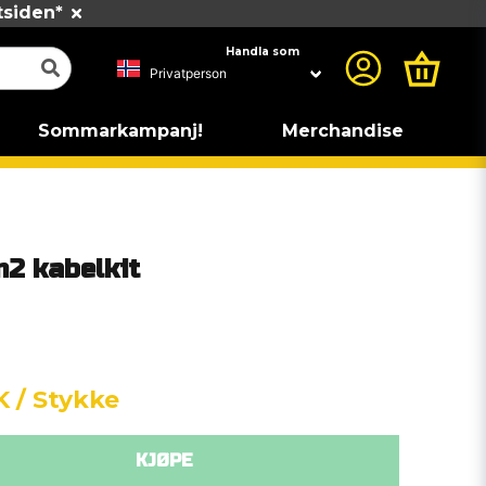
tsiden*
Handla som
Sommarkampanj!
Merchandise
2 kabelkit
K
/ Stykke
KJØPE