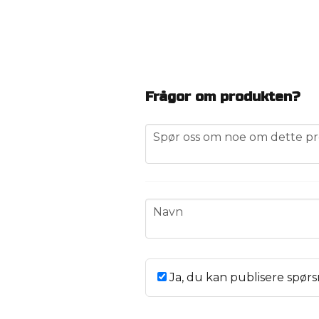
Frågor om produkten?
question
Spør oss om noe om dette pr
name
Navn
Ja, du kan publisere spørs