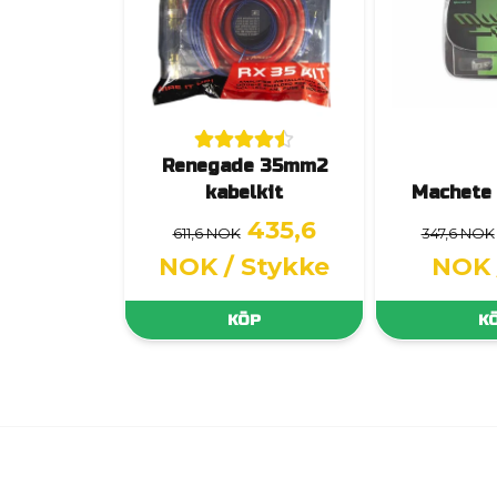
Renegade 35mm2
kabelkit
Machete
435,6
611,6 NOK
347,6 NOK
NOK
/ Stykke
NOK
KÖP
K