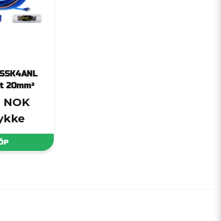
 SSK4ANL
it 20mm²
2 NOK
tykke
ÖP