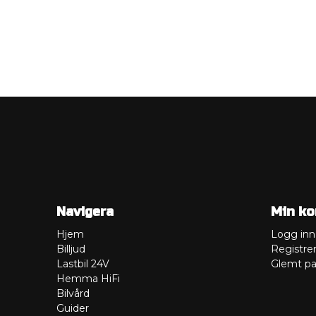
Navigera
Min ko
Hjem
Logg inn
Billjud
Registre
Lastbil 24V
Glemt pa
Hemma HiFi
Bilvård
Guider