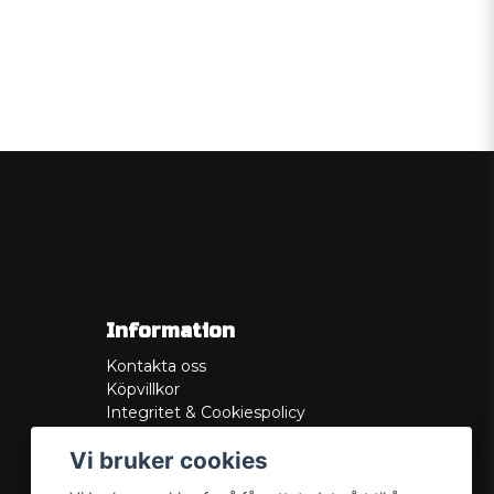
Information
Kontakta oss
Köpvillkor
Integritet & Cookiespolicy
Retur
Vi bruker cookies
Service/Garanti
Felsökningsguider