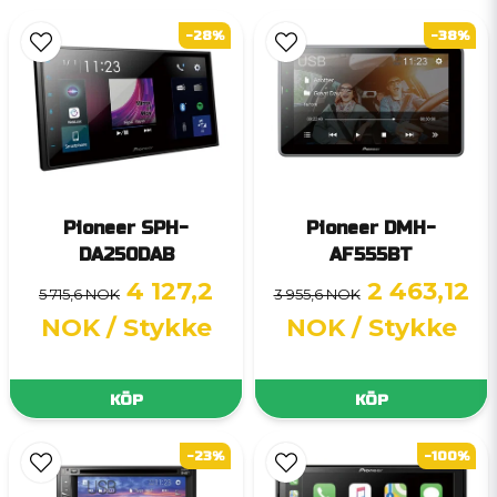
-28%
-38%
Pioneer SPH-
Pioneer DMH-
DA250DAB
AF555BT
4 127,2
2 463,12
5 715,6 NOK
3 955,6 NOK
NOK
/ Stykke
NOK
/ Stykke
KÖP
KÖP
-23%
-100%