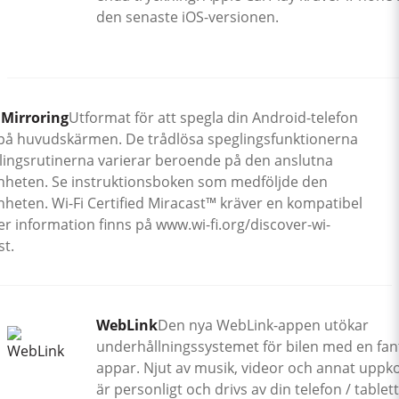
den senaste iOS-versionen.
 Mirroring
Utformat för att spegla din Android-telefon
i på huvudskärmen. De trådlösa speglingsfunktionerna
lingsrutinerna varierar beroende på den anslutna
nheten. Se instruktionsboken som medföljde den
heten. Wi-Fi Certified Miracast™ kräver en kompatibel
r information finns på www.wi-fi.org/discover-wi-
st.
WebLink
Den nya WebLink-appen utökar
underhållningssystemet för bilen med en fan
appar. Njut av musik, videor och annat uppk
är personligt och drivs av din telefon / tablet