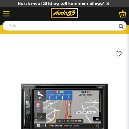
Norsk mva (25%) og toll kommer i tillegg*
Hjem
Billjud
Huvudenhet
Bilstereo-Dubbeldin
Pioneer AVIC-Z730DAB