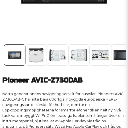
Pioneer AVIC-Z730DAB
Nästa generationens navigering särskilt för husbilar. Pioneers AVIC-
Z730DAB-C har inte bara utförliga inbyggda europeiska HERE-
navigeringskartor särskilt för husbilar, den tar nu
uppkopplingsmöjligheterna för smarttelefoner till en helt ny nivå
tack vare inbyggt Wi-Fi. Glöm trassliga kablar som hänger över din
instrumentpanel, njut istället av Apple CarPlay via trådlös
anslutning, på Pioneers sätt. Waze (via Apple CarPlay och trådlös