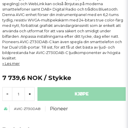
spegling) och WebLink kan också åtnjutas på moderna
smarttelefoner samt DAB+ Digital Radio och trådlös Bluetooth.
Denna AVIC-enhet förser din instrumentpanel med en 6,2-tums
tydlig, resistiv WVGA-multipekskärm med 24-bitars true color-färg
med nytt, förbättrat grafiskt användargränssnitt som är enkelt att
använda och utformat för att vara säkert och smidigt under
bilfärden. Anpassa inställningarna efter ditt tycke, dag eller natt.
Pioneers AVIC-Z730DAB-C kan även spegla din smarttelefon och
har Dual USB-portar. Till sist, för att få ut det bästa av ljud- och
bildprestanda har AVIC-Z730DAB-C ljudkomponenter av högsta
kvalitet.
Les mer
7 739,6 NOK
/ Stykke
KJØPE
-
+
Pioneer
AVIC-Z730DAB