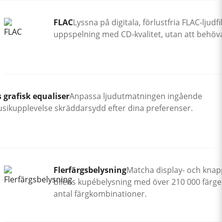
FLAC
Lyssna på digitala, förlustfria FLAC-ljudfi
uppspelning med CD-kvalitet, utan att behöv
 grafisk equaliser
Anpassa ljudutmatningen ingående
usikupplevelse skräddarsydd efter dina preferenser.
Flerfärgsbelysning
Matcha display- och knapp
bilens kupébelysning med över 210 000 färger
antal färgkombinationer.