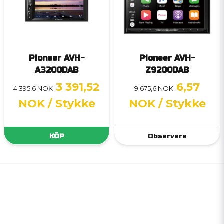
Pioneer AVH-
Pioneer AVH-
A3200DAB
Z9200DAB
3 391,52
6,57
4 395,6 NOK
9 675,6 NOK
NOK
/ Stykke
NOK
/ Stykke
KÖP
Observere