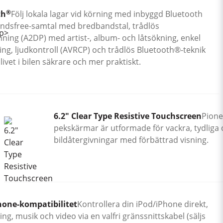
®
th
Följ lokala lagar vid körning med inbyggd Bluetooth
andsfree-samtal med bredbandstal, trådlös
ning (A2DP) med artist-, album- och låtsökning, enkel
ng, ljudkontroll (AVRCP) och trådlös Bluetooth®-teknik
 livet i bilen säkrare och mer praktiskt.
6.2" Clear Type Resistive Touchscreen
Pionee
pekskärmar är utformade för vackra, tydliga 
bildåtergivningar med förbättrad visning.
hone-kompatibilitet
Kontrollera din iPod/iPhone direkt,
ing, musik och video via en valfri gränssnittskabel (säljs