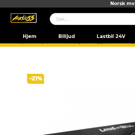
Norsk mva
Hjem
Billjud
Lastbil 24V
Hjem
Billjud
Paketlösningar
Raggarplanka
Ragg
-
21
%