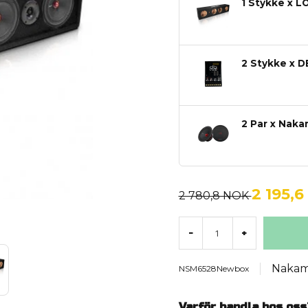
1 Stykke x L
2 Stykke x DB
2 Par x Nak
2 195,
2 780,8 NOK
-
+
Nakam
NSM6528Newbox
Varför handla hos oss