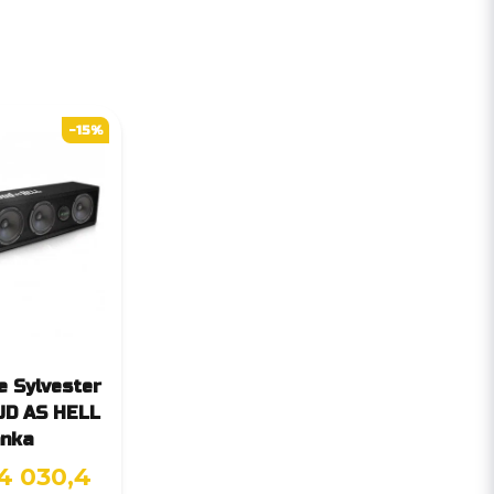
-15%
e Sylvester
UD AS HELL
anka
4 030,4