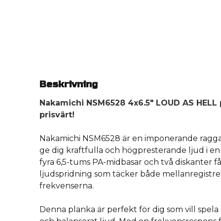
Beskrivning
Nakamichi NSM6528 4x6.5" LOUD AS HELL pl
prisvärt!
Nakamichi NSM6528 är en imponerande ragg
ge dig kraftfulla och högpresterande ljud i en 
fyra 6,5-tums PA-midbasar och två diskanter f
ljudspridning som täcker både mellanregistr
frekvenserna.
Denna planka är perfekt för dig som vill spela 