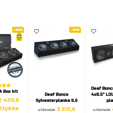
-26%
-26%
Deaf Bonc
A Box kit
Deaf Bonce
4x6.5" LO
2 459,6
Sylvesterplanka 6,5
pl
 Stykke
3 515,6
4 730 NOK
4 730 NOK