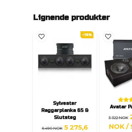
Lignende produkter
-19%
Sylvester
Avatar P
Raggarplanka 65 &
Slutsteg
3 322 NOK
NOK
/
5 275,6
6 490 NOK