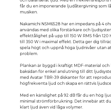
och balanserat ljud. Med en frekvensrespons fr
får du en imponerande ljudåtergivning som låt
musiken.
Nakamichi NSM6528 har en impedans på 4 oh
användas med olika förstärkare och ljudsyste
effekttålighet på upp till 150 W RMS från 12
till 350 W i maximal effekt. Detta ger dig tillrä
spela högt och uppnå höga ljudnivåer utan att 
problem.
Plankan är byggd i kraftigt MDF-material och 
baksidan för enkel anslutning till ditt ljudsys
med Avatar TBR-39 diskanter för att reprodu
högfrekventa ljud och skapa en rättvis ljudsc
Med en känslighet på 92 dB får du en hög l
minimal strömförbrukning. Det innebär att du
klart ljud även vid låga volymer.