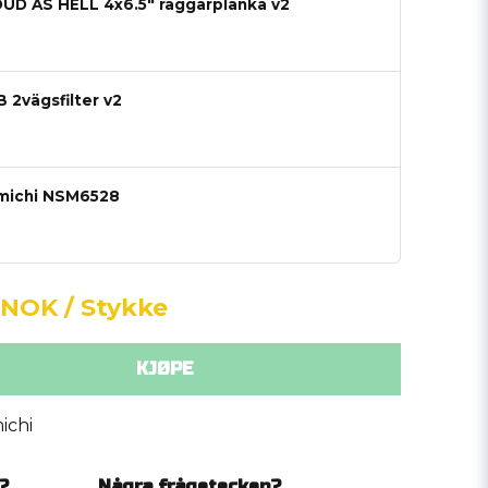
OUD AS HELL 4x6.5" raggarplanka v2
 2vägsfilter v2
amichi NSM6528
6 NOK
/ Stykke
KJØPE
ichi
?
Några frågetecken?