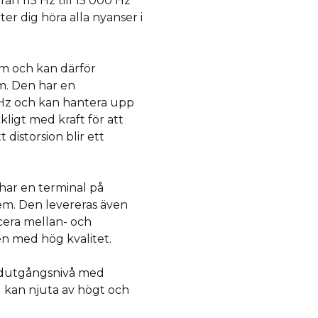
ån 115 Hz till 15 000 Hz
er dig höra alla nyanser i
m och kan därför
m. Den har en
0 Hz och kan hantera upp
ckligt med kraft för att
distorsion blir ett
har en terminal på
tem. Den levereras även
cera mellan- och
en med hög kvalitet.
judutgångsnivå med
 kan njuta av högt och