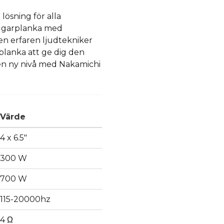
lösning för alla
raggarplanka med
en erfaren ljudtekniker
planka att ge dig den
 en ny nivå med Nakamichi
Värde
4 x 6.5"
300 W
700 W
115-20000hz
4 Ω