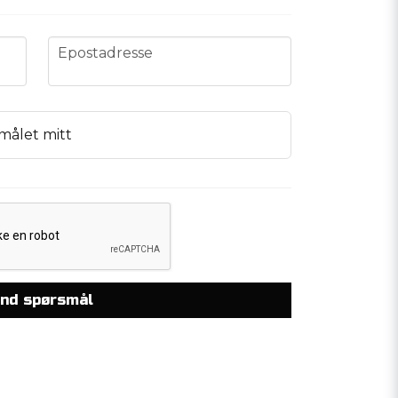
email
Epostadresse
målet mitt
nd spørsmål