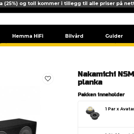
 (25%) og toll kommer i tillegg til alle priser på net
Hemma HiFi
Bilvård
Guider
arplanka 6,5"
Nakamichi NSM6528 4x6.5" LOUD AS HELL planka
Nakamichi NSM
planka
Pakken inneholder
1 Par x Avat