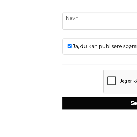
name
Navn
Ja, du kan publisere spørs
Se