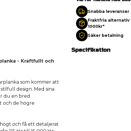
Snabba leveranser
Fraktfria alternativ
1000kr*
Säker betalning
Specifikation
anka - Kraftfullt och
arplanka som kommer att
stilfull design. Med sina
år du en bred
et och de högre
högt och få ett detaljerat