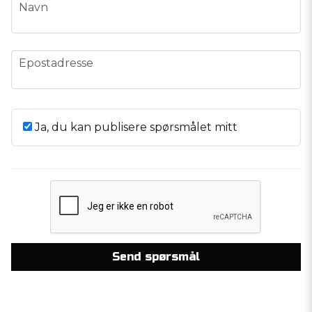
name
Navn
email
Epostadresse
Ja, du kan publisere spørsmålet mitt
Send spørsmål