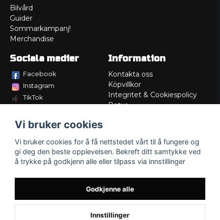
Bilvård
Guider
Sommarkampanj!
Merchandise
Sociala medier
Information
Facebook
Kontakta oss
Köpvillkor
Instagram
Integritet & Cookiespolicy
TikTok
Retur
Service/Garanti
Vi bruker cookies
Felsökningsguider
Lådritning
Vi bruker cookies for å få nettstedet vårt til å fungere og
Om oss
gi deg den beste opplevelsen. Bekreft ditt samtykke ved
å trykke på godkjenn alle eller tilpass via innstillinger
Godkjenne alle
Innstillinger