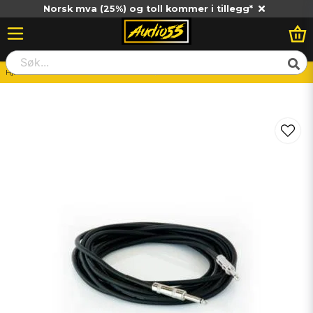
Norsk mva (25%) og toll kommer i tillegg*
Hjem
Hemma HiFi
Hemma Stereo
Master Audio PMC624