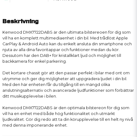
Beskrivning
Kenwood DMX7722DABS är den ultimata bilstereoen för dig som
vill ha en komplett multimediaenhet i din bil. Med trådlöst Apple
CarPlay & Android Auto kan du enkelt ansluta din smartphone och
njuta av alla dina favoritappar och funktioner medan du kör.
Dessutom har den DAB+ för kristallklart ljud och möjlighet till
backkamera för enkel parkering.
Det kortare chassit gör att den passar perfekt i bilar med ont om
utrymme och ger dig möjligheter att uppgradera ljudet i din bil.
Med den här enheten får du tillgång till en mängd olika
anslutningsalternativ och avancerade ljudfunktioner som förbättrar
ditt musikupplevelse i bilen.
Kenwood DMX7722DABS är den optimala bilstereon för dig som
vill ha en enhet med både hög funktionalitet och utmärkt
ljudkvalitet. Gör dig redo att ta din körupplevelse till en helt ny nivå
med denna imponerande enhet.