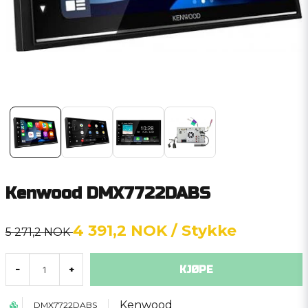
Kenwood DMX7722DABS
4 391,2 NOK
/ Stykke
5 271,2 NOK
KJØPE
-
+
Kenwood
DMX7722DABS