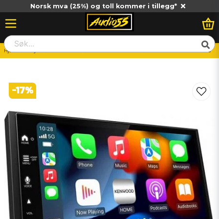
Norsk mva (25%) og toll kommer i tillegg*
Hjem
Billjud
Huvudenhet
Bilstereo-Dubbeldin
Kenwood DMX7722DABS
-
17
%