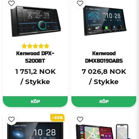
Kenwood DPX-
Kenwood
5200BT
DMX8019DABS
1 751,2 NOK
7 026,8 NOK
/ Stykke
/ Stykke
KÖP
KÖP
-22%