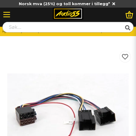
Norsk mva (25%) og toll kommer i tillegg*
Hjem
Billjud
Vad passar till min bil?
Osorterat modellanpassat
ISO kabel