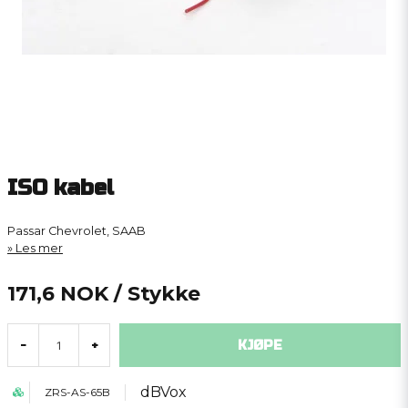
ISO kabel
Passar Chevrolet, SAAB
Les mer
171,6 NOK
/ Stykke
KJØPE
-
+
dBVox
ZRS-AS-65B