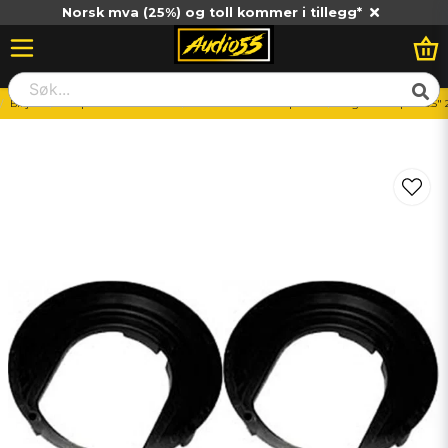
Norsk mva (25%) og toll kommer i tillegg*
Billjud
Vad passar till min bil?
Osorterat modellanpassat
Högtalaradapter 6.5" 