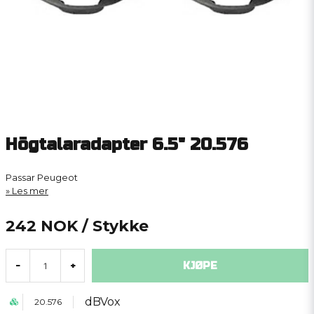
Högtalaradapter 6.5" 20.576
Passar Peugeot
Les mer
242 NOK
/ Stykke
KJØPE
-
+
dBVox
20.576