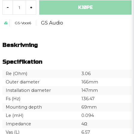
KJØPE
-
+
GS Audio
GS-Voce6
Beskrivning
Specifikation
Re (Ohm)
3.06
Outer diameter
166mm
Installation diameter
147mm
Fs (Hz)
136.47
Mounting depth
69mm
Le (mH)
0.094
Impedance
4Ω
Vas (L)
6.57