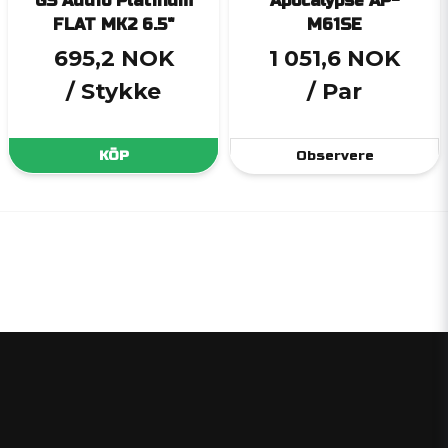
GS Audio Platinum
Apocalypse AP-
FLAT MK2 6.5"
M61SE
695,2 NOK
1 051,6 NOK
/ Stykke
/ Par
KÖP
Observere