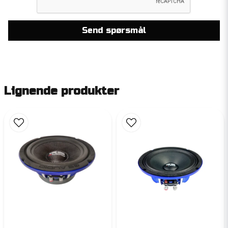
Dessa kommer att komma in fler på lagret, Men i
dagsläget har jag inget datum om när.
Send spørsmål
Mvh Alexander, Audio55
Lignende produkter