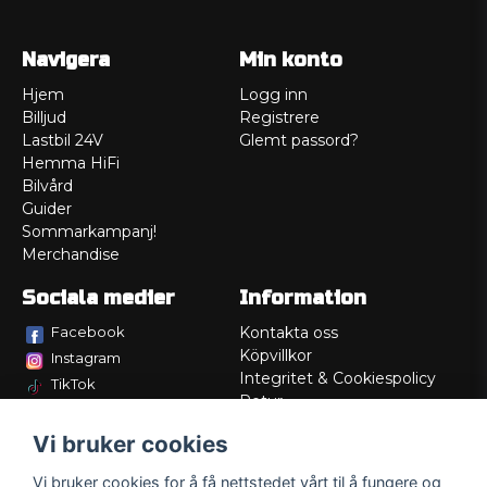
Navigera
Min konto
Hjem
Logg inn
Billjud
Registrere
Lastbil 24V
Glemt passord?
Hemma HiFi
Bilvård
Guider
Sommarkampanj!
Merchandise
Sociala medier
Information
Facebook
Kontakta oss
Köpvillkor
Instagram
Integritet & Cookiespolicy
TikTok
Retur
Service/Garanti
Vi bruker cookies
Felsökningsguider
Lådritning
Vi bruker cookies for å få nettstedet vårt til å fungere og