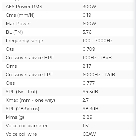
AES Power RMS
300W
Cms (mm/N)
0.19
Max Power
600W
BL (TM)
5.76
Frequency range
100 - 7000Hz
Qts
0.709
Crossover advice HPF
100Hz - 18dB
Qms
8.17
Crossover advice LPF
6000Hz - 12dB
Qes
0.777
SPL (1w - 1mt)
94.3dB
Xmax (mm - one way)
2.7
SPL (2.83Vrms)
98.3dB
Mms (g)
8.89
Voice coil diameter
1.5"
Voice coil wire
CCAW