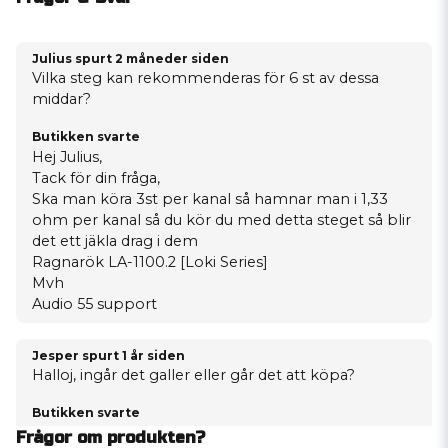
Julius spurt
2 måneder siden
Vilka steg kan rekommenderas för 6 st av dessa
middar?
Butikken svarte
Hej Julius,
Tack för din fråga,
Ska man köra 3st per kanal så hamnar man i 1,33
ohm per kanal så du kör du med detta steget så blir
det ett jäkla drag i dem
Ragnarök LA-1100.2 [Loki Series]
Mvh
Audio 55 support
Jesper spurt
1 år siden
Halloj, ingår det galler eller går det att köpa?
Butikken svarte
Hej och tack för din fråga!
Frågor om produkten?