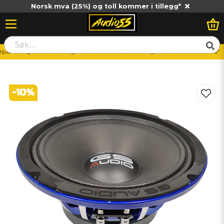
Norsk mva (25%) og toll kommer i tillegg*
lljud
Högtalare
6.5" högtalare
6.5" Midbas/Mellanregister
GS Audio Voce 6.5"
-
10
%