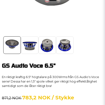
GS Audio Voce 6.5"
En riktigt kraftig 6.5" högtalare på 300Wrms från GS Audio's Voce
serie! Dessa har en 1,5" spole vilket ger riktigt hög effekttålighet
samtidigt som de låter riktigt bra!
783,2 NOK
/ Stykke
871,2 NOK