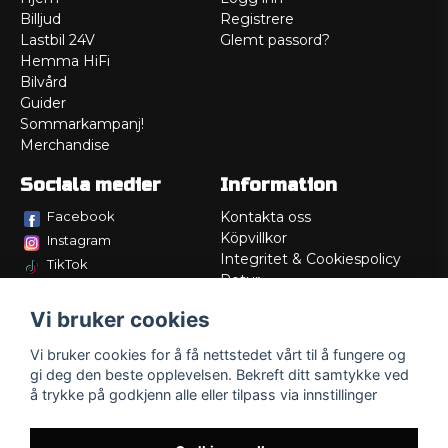
Billjud
Registrere
Lastbil 24V
Glemt passord?
Hemma HiFi
Bilvård
Guider
Sommarkampanj!
Merchandise
Sociala medier
Information
Facebook
Kontakta oss
Köpvillkor
Instagram
Integritet & Cookiespolicy
TikTok
Retur
Service/Garanti
Vi bruker cookies
Felsökningsguider
Lådritning
Vi bruker cookies for å få nettstedet vårt til å fungere og
Om oss
gi deg den beste opplevelsen. Bekreft ditt samtykke ved
å trykke på godkjenn alle eller tilpass via innstillinger