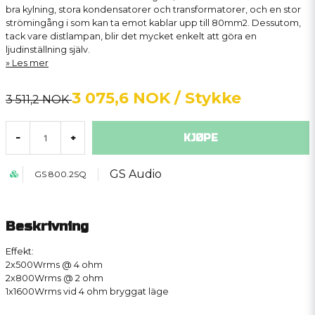
bra kylning, stora kondensatorer och transformatorer, och en stor
strömingång i som kan ta emot kablar upp till 80mm2. Dessutom,
tack vare distlampan, blir det mycket enkelt att göra en
ljudinställning själv.
Les mer
3 075,6 NOK
/ Stykke
3 511,2 NOK
KJØPE
-
+
GS Audio
GS 800.2SQ
Beskrivning
Effekt:
2x500Wrms @ 4 ohm
2x800Wrms @ 2 ohm
1x1600Wrms vid 4 ohm bryggat läge