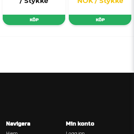
/ Stykke
NOK
/ Stykke
KÖP
KÖP
Navigera
Min konto
Hjem
Logg inn