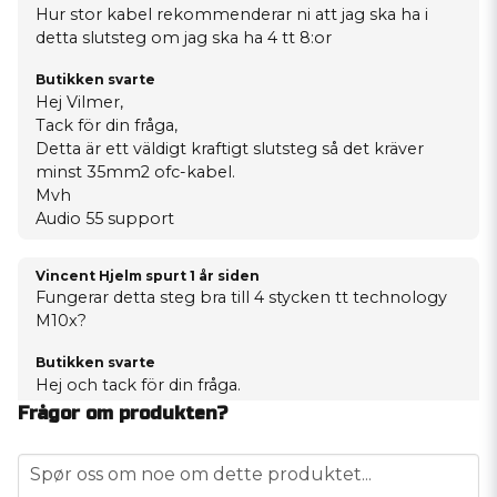
Hur stor kabel rekommenderar ni att jag ska ha i
detta slutsteg om jag ska ha 4 tt 8:or
Butikken svarte
Hej Vilmer,
Tack för din fråga,
Detta är ett väldigt kraftigt slutsteg så det kräver
minst 35mm2 ofc-kabel.
Mvh
Audio 55 support
Vincent Hjelm spurt
1 år siden
Fungerar detta steg bra till 4 stycken tt technology
M10x?
Butikken svarte
Hej och tack för din fråga.
Frågor om produkten?
Det skulle fungera bra.
question
Spør oss om noe om dette produktet...
Mvh Audio55