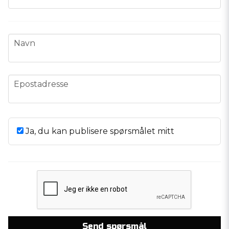
name
Navn
email
Epostadresse
Ja, du kan publisere spørsmålet mitt
Send spørsmål