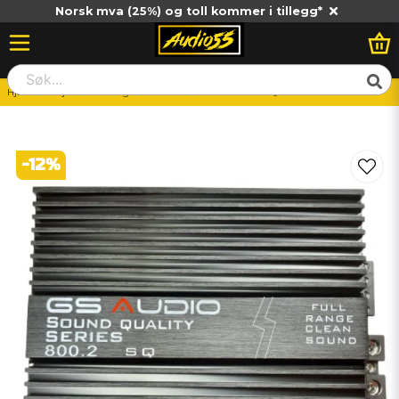
Norsk mva (25%) og toll kommer i tillegg*
Hjem
Billjud
Slutsteg
2-Kanals
Gs Audio 800.2SQ
-
12
%