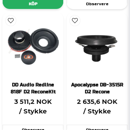
KÖP
Observere
DD Audio Redline
Apocalypse DB-3515R
818F D2 ReconeKit
D2 Recone
3 511,2 NOK
2 635,6 NOK
/ Stykke
/ Stykke
Observere
Observere