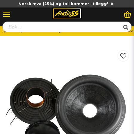
Norsk mva (25%) og toll kommer i tillegg*
Hjem
Billjud
Basar
Omkoningskit
Ground Zero GZHW 30SPL Green Recone