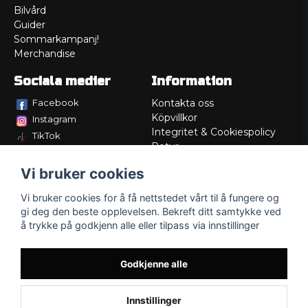
Bilvård
Guider
Sommarkampanj!
Merchandise
Sociala medier
Information
Facebook
Kontakta oss
Köpvillkor
Instagram
Integritet & Cookiespolicy
TikTok
Retur
Service/Garanti
Vi bruker cookies
Felsökningsguider
Lådritning
Vi bruker cookies for å få nettstedet vårt til å fungere og
Om oss
gi deg den beste opplevelsen. Bekreft ditt samtykke ved
å trykke på godkjenn alle eller tilpass via innstillinger
Godkjenne alle
Innstillinger