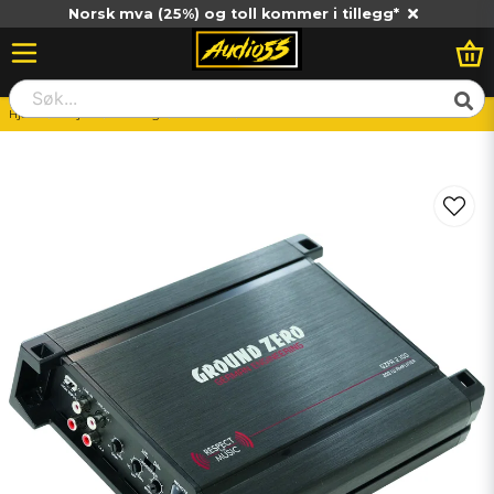
Norsk mva (25%) og toll kommer i tillegg*
Hjem
Billjud
Slutsteg
2-Kanals
Ground Zero GZFA 2.100