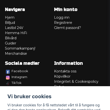
Navigera
Min konto
Hjem
Logg inn
Billjud
Registrere
Lastbil 24V
Glemt passord?
Hemma HiFi
Bilvård
Guider
Sommarkampanj!
Merchandise
Sociala medier
Information
Facebook
Kontakta oss
Köpvillkor
Instagram
Integritet & Cookiespolicy
TikTok
Retur
Service/Garanti
Vi bruker cookies
Felsökningsguider
Lådritning
Vi bruker cookies for å få nettstedet vårt til å fungere og
Om oss
gi deg den beste opplevelsen. Bekreft ditt samtykke ved