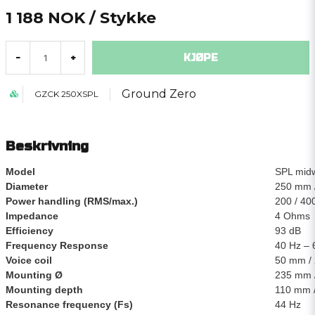
1 188 NOK
/ Stykke
KJØPE
-
+
Ground Zero
GZCK 250XSPL
Beskrivning
Model
SPL mid
Diameter
250 mm /
Power handling (RMS/max.)
200 / 40
Impedance
4 Ohms
Efficiency
93 dB
Frequency Response
40 Hz – 
Voice coil
50 mm /
Mounting Ø
235 mm /
Mounting depth
110 mm /
Resonance frequency (Fs)
44 Hz