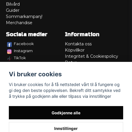
Bilvård
Guider
Sommarkampanj!
Merchandise
Sociala medier
Information
Facebook
Kontakta oss
Köpvillkor
Instagram
Integritet & Cookiespolicy
TikTok
Retur
Service/Garanti
Vi bruker cookies
Felsökningsguider
Lådritning
Vi bruker cookies for å få nettstedet vårt til å fungere og
Om oss
gi deg den beste opplevelsen. Bekreft ditt samtykke ved
å trykke på godkjenn alle eller tilpass via innstillinger
Godkjenne alle
Innstillinger