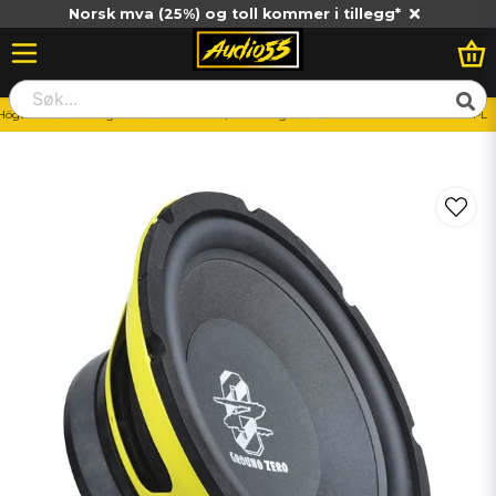
Norsk mva (25%) og toll kommer i tillegg*
Högtalare
10" högtalare
10" Midbas/Mellanregister
Ground Zero GZCK 250XSPL