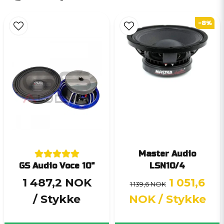
-8%
Master Audio
GS Audio Voce 10"
LSN10/4
1 487,2 NOK
1 051,6
1 139,6 NOK
/ Stykke
NOK
/ Stykke