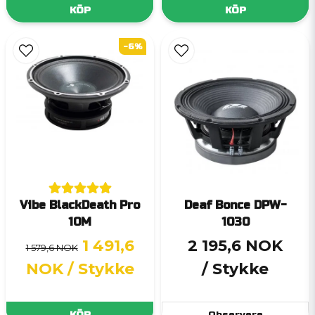
KÖP
KÖP
-6%
Vibe BlackDeath Pro
Deaf Bonce DPW-
10M
1030
1 491,6
2 195,6 NOK
1 579,6 NOK
NOK
/ Stykke
/ Stykke
KÖP
Observere