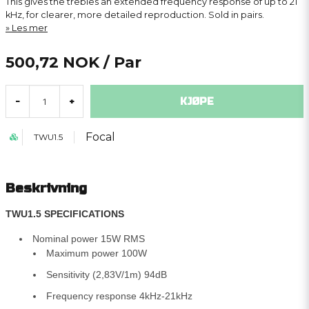
This gives the trebles an extended frequency response of up to 21
kHz, for clearer, more detailed reproduction. Sold in pairs.
Les mer
500,72 NOK
/ Par
KJØPE
-
+
Focal
TWU1.5
Beskrivning
TWU1.5 SPECIFICATIONS
Nominal power 15W RMS
Maximum power 100W
Sensitivity (2,83V/1m) 94dB
Frequency response 4kHz-21kHz