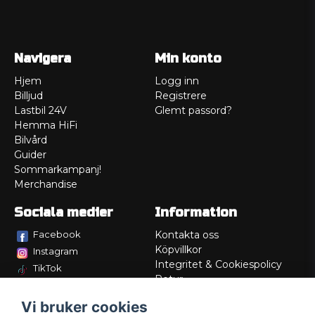
Navigera
Min konto
Hjem
Logg inn
Billjud
Registrere
Lastbil 24V
Glemt passord?
Hemma HiFi
Bilvård
Guider
Sommarkampanj!
Merchandise
Sociala medier
Information
Facebook
Kontakta oss
Köpvillkor
Instagram
Integritet & Cookiespolicy
TikTok
Retur
Service/Garanti
Vi bruker cookies
Felsökningsguider