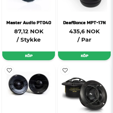
Master Audio PT040
DeafBonce MPT-17N
87,12 NOK
435,6 NOK
/ Stykke
/ Par
KÖP
KÖP