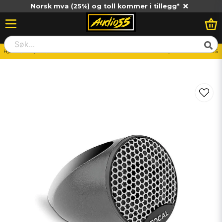
Norsk mva (25%) og toll kommer i tillegg*
Hjem
Billjud
Diskanter
Diskanter
Focal INTEGRATION 1,5'' tweeter - TWU1.5