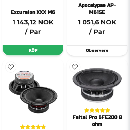
Apocalypse AP-
Excursion XXX M6
M61SE
1 143,12 NOK
1 051,6 NOK
/ Par
/ Par
KÖP
Observere
Faital Pro 6FE200 8
ohm