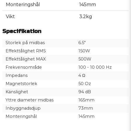
Monteringshål
145mm
Vikt
3.2kg
Specifikation
Storlek på midbas
6.5"
Effekttålighet RMS
150W
Effekttålighet MAX
500W
Frekvensområde
100 - 10 000 Hz
Impedans
4 Ω
Magnetstorlek
50 Oz
Känslighet
94 dB
Yttre diameter midbas
165mm
Inbyggnadsdjup
73mm
Monteringshål
145mm