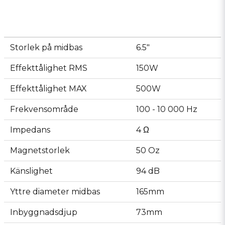
Storlek på midbas
6.5"
Effekttålighet RMS
150W
Effekttålighet MAX
500W
Frekvensområde
100 - 10 000 Hz
Impedans
4 Ω
Magnetstorlek
50 Oz
Känslighet
94 dB
Yttre diameter midbas
165mm
Inbyggnadsdjup
73mm