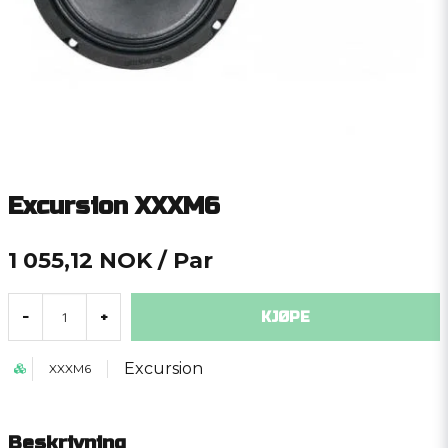
Excursion XXXM6
1 055,12 NOK
/ Par
KJØPE
-
+
Excursion
XXXM6
Beskrivning