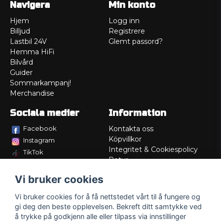
Navigera
Min konto
Hjem
Logg inn
Billjud
Registrere
Lastbil 24V
Glemt passord?
Hemma HiFi
Bilvård
Guider
Sommarkampanj!
Merchandise
Sociala medier
Information
Facebook
Kontakta oss
Köpvillkor
Instagram
Integritet & Cookiespolicy
TikTok
Retur
Service/Garanti
Vi bruker cookies
Felsökningsguider
Lådritning
Vi bruker cookies for å få nettstedet vårt til å fungere og
Om oss
gi deg den beste opplevelsen. Bekreft ditt samtykke ved
å trykke på godkjenn alle eller tilpass via innstillinger