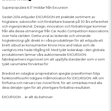
Superpopulära 6.5" middar från Excursion
Sedan 2014 erbjuder EXCURSION ett praktiskt sortiment av
högtalare, subwoofer och förstärkare baserat på 30 års erfarenhet
och ingenjörskonst. Design, innovation och förbättringar kommer
från alla dessa utmaningar från Car Audio Competition Associations
över hela världen. Detta urval av ledande och vinnande
högteknologi går direkt in i våra produktlinjer för att erbjuda ett
brett utbud av konsumenter Know How and Value som de
vanligtvis inte hade tillgång till. Med tyskt ledarskap i den globala
produktionen lämnar våra auktoriserade EXCURSION-
fabrikspartners inga tvivel om att uppfylla standarder som vi som
tyskt varumärke förväntas för.
Bredvid en oslagbar prisprestation speglar praxisformen följa
funktionsfilosofin tidigare målmotivation för EXCURSION. Allt om
förflutna och närvaro tas i tvivel först, för att omtänkas med alla
dess detaljer igen för att ytterligare förbättra resultatet.
EXCURSION ... är allt du behöver