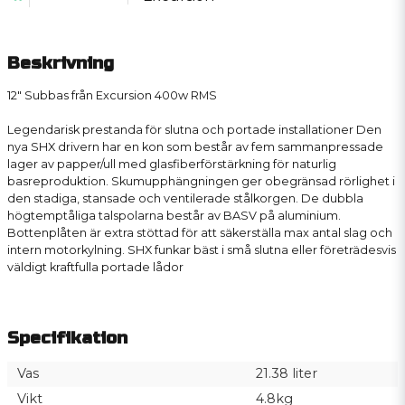
Beskrivning
12" Subbas från Excursion 400w RMS
Legendarisk prestanda för slutna och portade installationer Den
nya SHX drivern har en kon som består av fem sammanpressade
lager av papper/ull med glasfiberförstärkning för naturlig
basreproduktion. Skumupphängningen ger obegränsad rörlighet i
den stadiga, stansade och ventilerade stålkorgen. De dubbla
högtemptåliga talspolarna består av BASV på aluminium.
Bottenplåten är extra stöttad för att säkerställa max antal slag och
intern motorkylning. SHX funkar bäst i små slutna eller företrädesvis
väldigt kraftfulla portade lådor
Specifikation
Vas
21.38 liter
Vikt
4.8kg