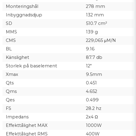
Monteringshål
278 mm
Inbyggnadsdjup
132 mm
SD
510.7 cm²
MMS
139 g
CMS
229,065 μM/N
BL
9.16
Känslighet
87.7 db
Storlek på baselement
12"
Xmax
9.5mm
Qts
0.451
Qms
4.652
Qes
0.499
FS
28.2 hz
Impedans
2x4 Ω
Effekttålighet MAX
1000W
Effekttålighet RMS
400W