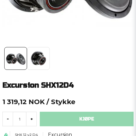
Excursion SHX12D4
1 319,12 NOK
/ Stykke
KJØPE
-
+
Excursion
SHX 12.v2 D4