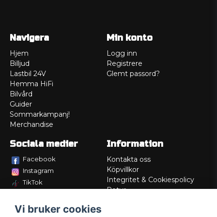
Navigera
Min konto
Hjem
Logg inn
Billjud
Registrere
Lastbil 24V
Glemt passord?
Hemma HiFi
Bilvård
Guider
Sommarkampanj!
Merchandise
Sociala medier
Information
Facebook
Kontakta oss
Köpvillkor
Instagram
Integritet & Cookiespolicy
TikTok
Retur
Service/Garanti
Vi bruker cookies
Felsökningsguider