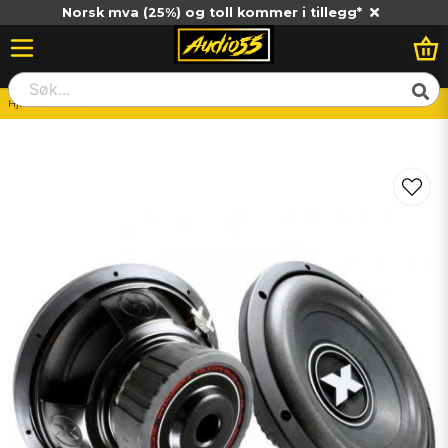
Norsk mva (25%) og toll kommer i tillegg*
Hjem
Dold
Excursion SHX12D4