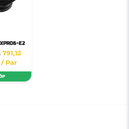
BXPRO6-E2
791,12
K
/ Par
ÖP