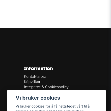
Information
Kontakta oss
Köpvillkor
Integritet & Cookiespolicy
Retur
Vi bruker cookies
Service/Garanti
Felsökningsguider
Vi bruker cookies for å få nettstedet vårt til å
Lådritning