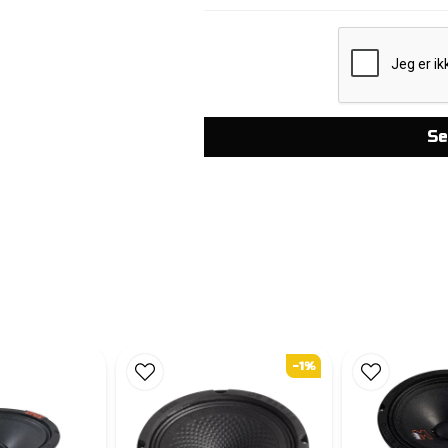
Se
-1%