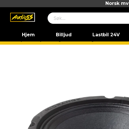
Norsk mva
Hjem
Billjud
Lastbil 24V
Hjem
Billjud
Högtalare
6.5" högtalare
6.5" Midb