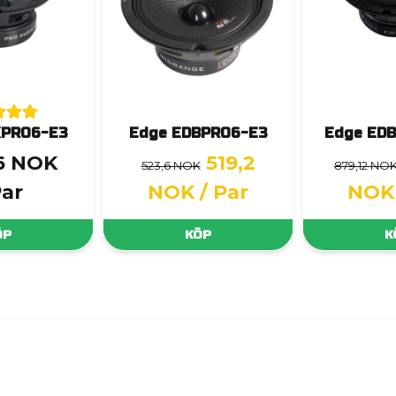
XPRO6-E3
Edge EDBPRO6-E3
Edge ED
,6 NOK
519,2
523,6 NOK
879,12 NO
Par
NOK
/ Par
NOK
ÖP
KÖP
K