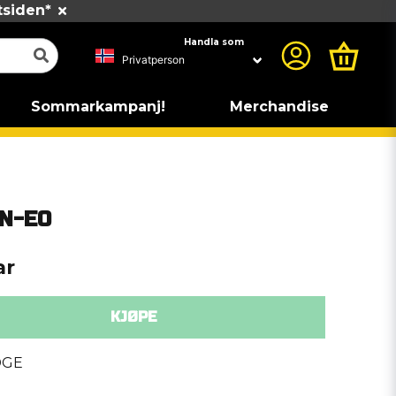
tsiden*
Handla som
Sommarkampanj!
Merchandise
N-E0
ar
KJØPE
DGE