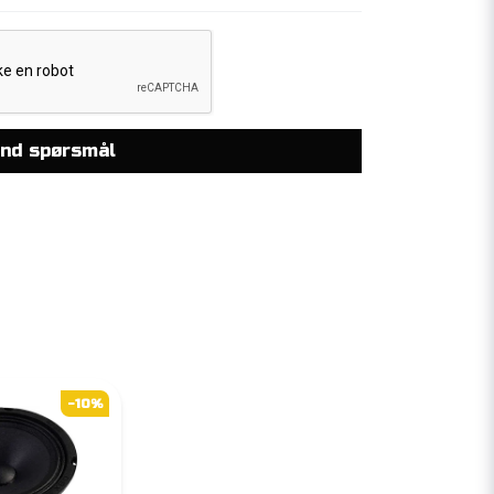
nd spørsmål
-10%