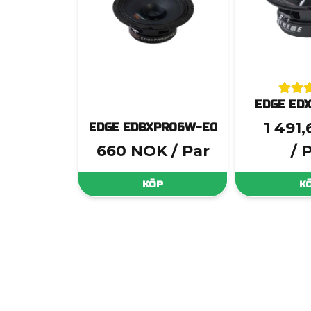
EDGE ED
1 491
EDGE EDBXPRO6W-E0
660 NOK
/ Par
/ 
KÖP
K