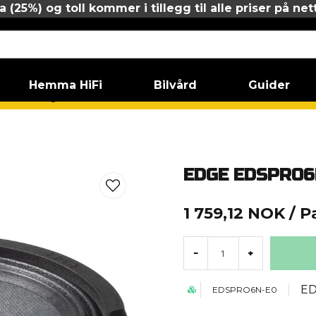
 (25%) og toll kommer i tillegg til alle priser på net
Hemma HiFi
Bilvård
Guider
as/Mellanregister
EDGE EDSPRO6N-E0
EDGE EDSPRO6
1 759,12 NOK
/ P
-
+
E
EDSPRO6N-E0