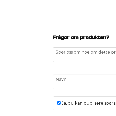
Frågor om produkten?
question
Spør oss om noe om dette pr
name
Navn
Ja, du kan publisere spørs