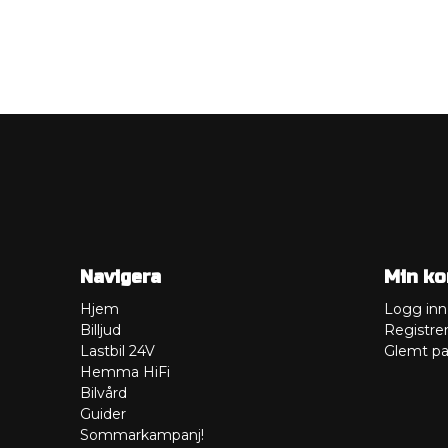
Navigera
Min ko
Hjem
Logg inn
Billjud
Registre
Lastbil 24V
Glemt pa
Hemma HiFi
Bilvård
Guider
Sommarkampanj!