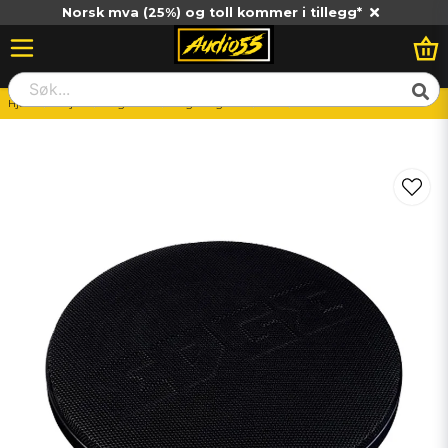
Norsk mva (25%) og toll kommer i tillegg*
Hjem
Billjud
Högtalare
Högtalargaller
6.5"
EDGE 6'' PRO GRILLES