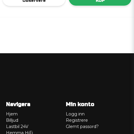
Observere
KÖP
Navigera
Min konto
Hjem
Logg inn
Billjud
Registrere
Lastbil 24V
Glemt passord?
Hemma HiFi