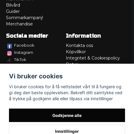
Bilvård
Guider
Sommarkampanj!
Merchandise
Sociala medier
Information
Facebook
Kontakta oss
Köpvillkor
Instagram
Integritet & Cookiespolicy
TikTok
Retur
Service/Garanti
Vi bruker cookies
Felsökningsguider
Lådritning
Vi bruker cookies for å få nettstedet vårt til å fungere og
Om oss
gi deg den beste opplevelsen. Bekreft ditt samtykke ved
å trykke på godkjenn alle eller tilpass via innstillinger
Godkjenne alle
Innstillinger