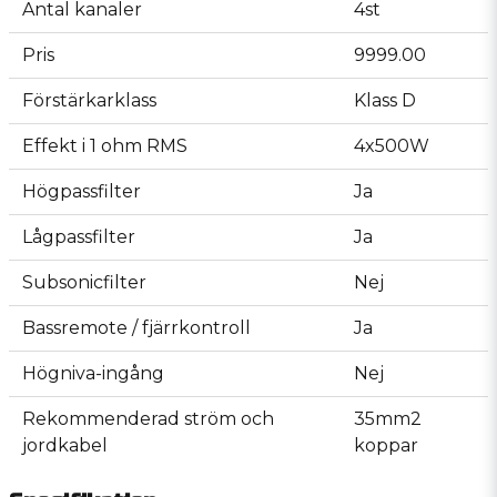
Antal kanaler
4st
Pris
9999.00
Förstärkarklass
Klass D
Effekt i 1 ohm RMS
4x500W
Högpassfilter
Ja
Lågpassfilter
Ja
Subsonicfilter
Nej
Bassremote / fjärrkontroll
Ja
Högniva-ingång
Nej
Rekommenderad ström och
35mm2
jordkabel
koppar