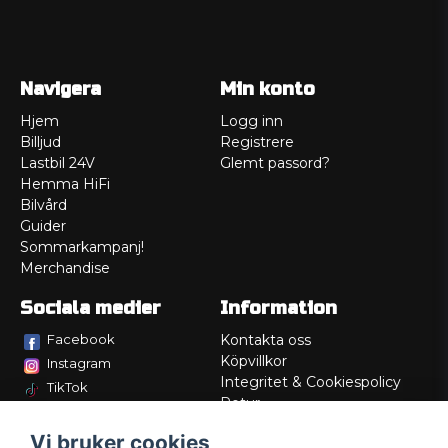
Navigera
Min konto
Hjem
Logg inn
Billjud
Registrere
Lastbil 24V
Glemt passord?
Hemma HiFi
Bilvård
Guider
Sommarkampanj!
Merchandise
Sociala medier
Information
Facebook
Kontakta oss
Köpvillkor
Instagram
Integritet & Cookiespolicy
TikTok
Retur
Service/Garanti
Vi bruker cookies
Felsökningsguider