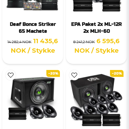
Deaf Bonce Striker
EPA Paket 2x ML-12R
65 Machete
2x MLH-60
11 435,6
6 595,6
14 282,4 NOK
8 241,2 NOK
NOK
/ Stykke
NOK
/ Stykke
-20%
-20%