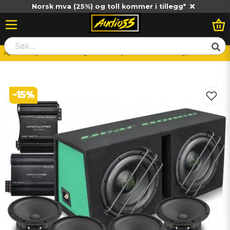
Norsk mva (25%) og toll kommer i tillegg*
Hjem
Billjud
Paketlösningar
Helhetspaket
Deaf Bonce - Typhoon
-
15
%