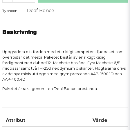
Deaf Bonce
Typhoon
Beskrivning
Uppgradera ditt fordon med ett riktigt kompetent ljudpaket som
överröstar det mesta. Paketet består av en riktigt kaxig
färdigmonterad dubbel 12" Machete baslåda. Fyra Machete 6,5"
midbasar samt två TH-25G neodymium diskanter. Högtalarna drivs
av de nya minislutstegen med grym prestanda AAB-1500.1D och
AAP-400.4D.
Paketet är rakt igenom ren Deaf Bonce prestanda.
Attribut
Värde