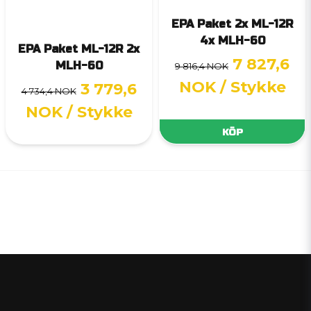
EPA Paket 2x ML-12R
4x MLH-60
EPA Paket ML-12R 2x
7 827,6
MLH-60
9 816,4 NOK
NOK
/ Stykke
3 779,6
4 734,4 NOK
NOK
/ Stykke
KÖP