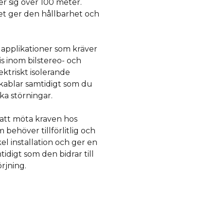
ker sig över 100 meter.
lket ger den hållbarhet och
 applikationer som kräver
 inom bilstereo- och
ktriskt isolerande
 kablar samtidigt som du
ska störningar.
 att möta kraven hos
 behöver tillförlitlig och
el installation och ger en
tidigt som den bidrar till
rjning.