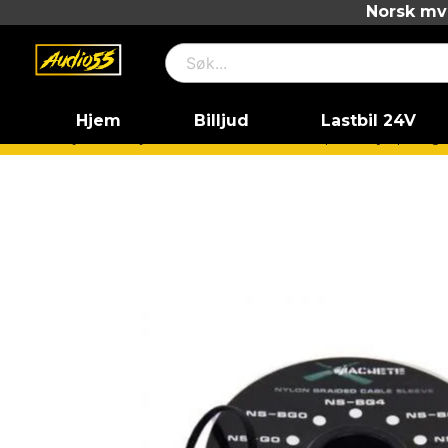
Norsk mva
Hjem
Billjud
Lastbil 24V
Hjem
Billjud
Kablar
Kabelstrumpor & Krympslang