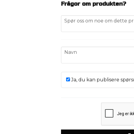
Frågor om produkten?
question
Spør oss om noe om dette pr
name
Navn
Ja, du kan publisere spørs