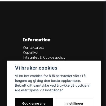
Information
Kontakta oss
Köpvillkor
Integritet & Cookiespolicy
Retur
Vi bruker cookies
Service/Garanti
Felsökningsguider
Vi bruker cookies for å få nettstedet vårt til å
Lådritning
fungere og gi deg den beste opplevelsen.
Om oss
Bekreft ditt samtykke ved å trykke på godkjenn
alle eller tilpass via innstillinger
Godkjenne alle
Innstillinger