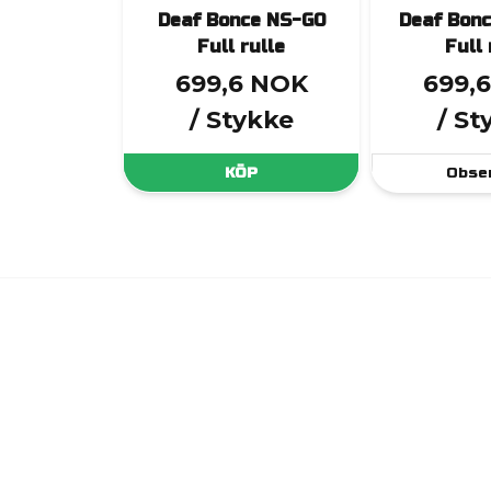
Deaf Bonce NS-G0
Deaf Bon
Full rulle
Full 
699,6 NOK
699,
/ Stykke
/ St
KÖP
Obse