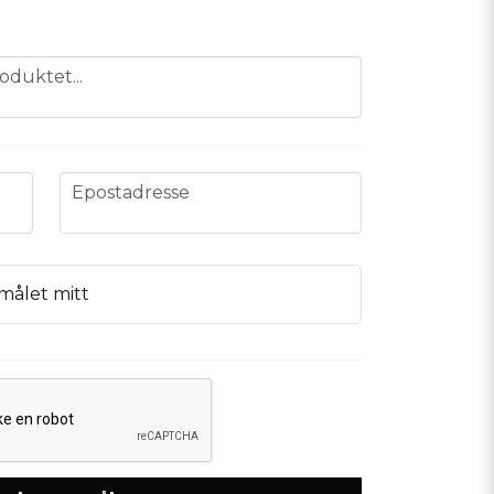
oduktet...
email
Epostadresse
målet mitt