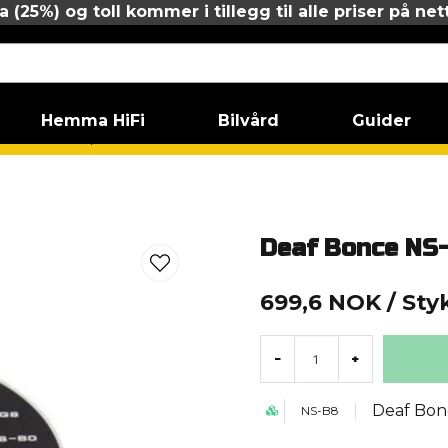
 (25%) og toll kommer i tillegg til alle priser på net
Hemma HiFi
Bilvård
Guider
Kabelstrumpa
Deaf Bonce NS-B8 Full rulle
Deaf Bonce NS-B
699,6 NOK
/ Sty
-
+
Deaf Bon
NS-B8