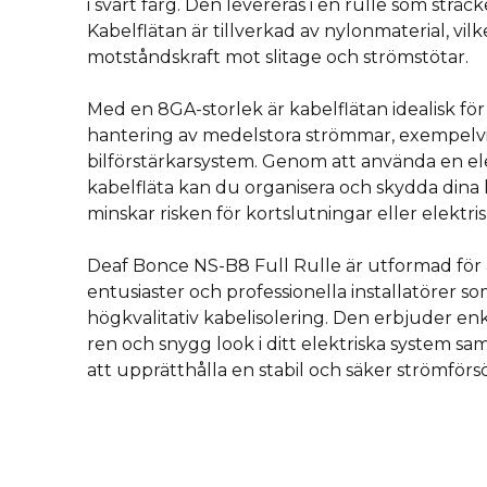
i svart färg. Den levereras i en rulle som sträc
Kabelflätan är tillverkad av nylonmaterial, vi
motståndskraft mot slitage och strömstötar.
Med en 8GA-storlek är kabelflätan idealisk för
hantering av medelstora strömmar, exempelvis
bilförstärkarsystem. Genom att använda en ele
kabelfläta kan du organisera och skydda dina
minskar risken för kortslutningar eller elektri
Deaf Bonce NS-B8 Full Rulle är utformad för
entusiaster och professionella installatörer som
högkvalitativ kabelisolering. Den erbjuder enk
ren och snygg look i ditt elektriska system sam
att upprätthålla en stabil och säker strömförsö