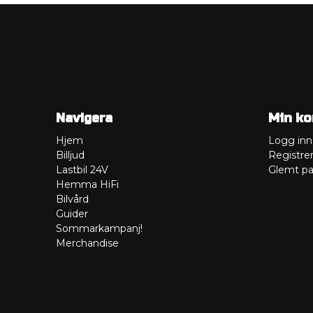
Navigera
Min ko
Hjem
Logg inn
Billjud
Registre
Lastbil 24V
Glemt pa
Hemma HiFi
Bilvård
Guider
Sommarkampanj!
Merchandise