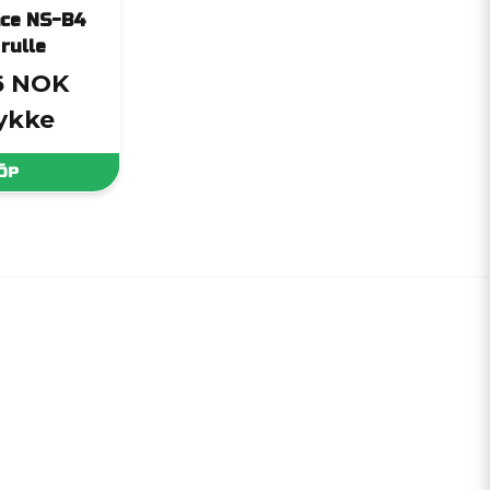
nce NS-B4
 rulle
6 NOK
tykke
ÖP