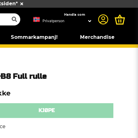
tsiden*
Handla som
Sommarkampanj!
Merchandise
8 Full rulle
kke
KJØPE
ce