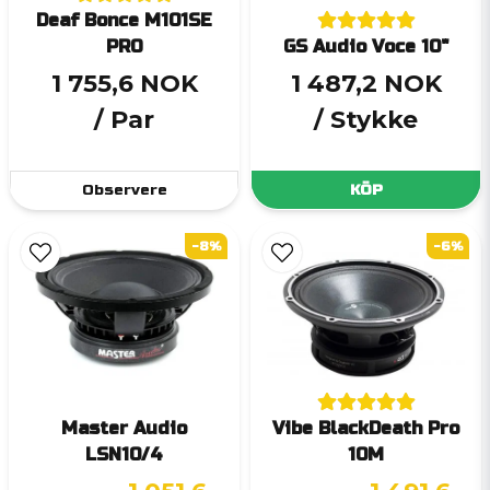
Deaf Bonce M101SE
PRO
GS Audio Voce 10"
1 755,6 NOK
1 487,2 NOK
/ Par
/ Stykke
Observere
KÖP
-8%
-6%
Master Audio
Vibe BlackDeath Pro
LSN10/4
10M