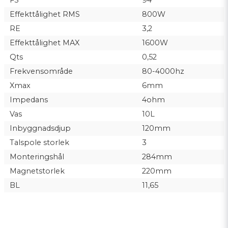
Effekttålighet RMS
800W
RE
3,2
Effekttålighet MAX
1600W
Qts
0,52
Frekvensområde
80-4000hz
Xmax
6mm
Impedans
4ohm
Vas
10L
Inbyggnadsdjup
120mm
Talspole storlek
3
Monteringshål
284mm
Magnetstorlek
220mm
BL
11,65