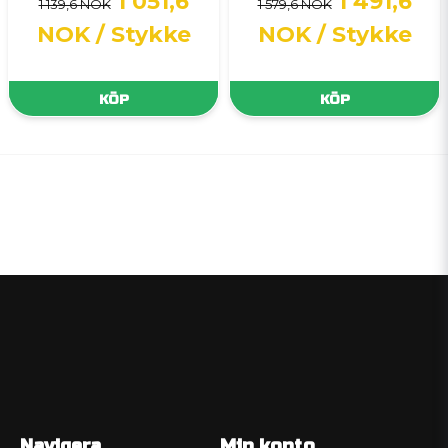
1 051,6
1 491,6
1 139,6 NOK
1 579,6 NOK
NOK
/ Stykke
NOK
/ Stykke
KÖP
KÖP
Navigera
Min konto