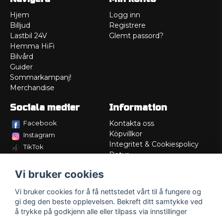
Hjem
Logg inn
Billjud
Registrere
Lastbil 24V
Glemt passord?
Hemma HiFi
Bilvård
Guider
Sommarkampanj!
Merchandise
Sociala medier
Information
Facebook
Kontakta oss
Köpvillkor
Instagram
Integritet & Cookiespolicy
TikTok
Retur
Service/Garanti
Vi bruker cookies
Felsökningsguider
Lådritning
Vi bruker cookies for å få nettstedet vårt til å fungere og
Om oss
gi deg den beste opplevelsen. Bekreft ditt samtykke ved
å trykke på godkjenn alle eller tilpass via innstillinger