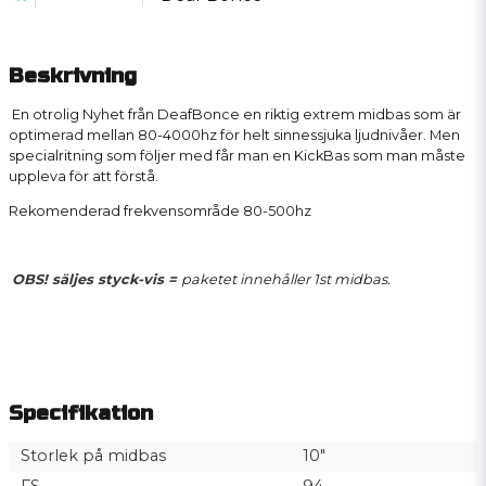
Beskrivning
En otrolig Nyhet från DeafBonce en riktig extrem midbas som är
optimerad mellan 80-4000hz för helt sinnessjuka ljudnivåer. Men
specialritning som följer med får man en KickBas som man måste
uppleva för att förstå.
Rekomenderad frekvensområde 80-500hz
OBS! säljes styck-vis =
paketet innehåller 1st midbas.
Specifikation
Storlek på midbas
10"
FS
94