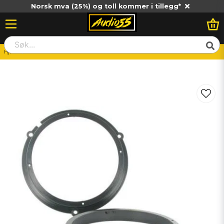
Norsk mva (25%) og toll kommer i tillegg*
Hjem
DBVOX RAM-20.603