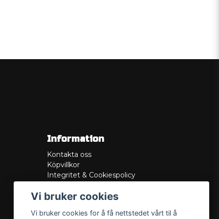
Information
Kontakta oss
Köpvillkor
Integritet & Cookiespolicy
Retur
Vi bruker cookies
Service/Garanti
Felsökningsguider
Vi bruker cookies for å få nettstedet vårt til å
Lådritning