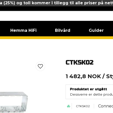
 (25%) og toll kommer i tillegg til alle priser på net
Hemma HiFi
Bilvård
Guider
CTKSK02
1 482,8 NOK
/ S
Produktet er utgått
Dessverre er dette produk
Connec
CTKSK02