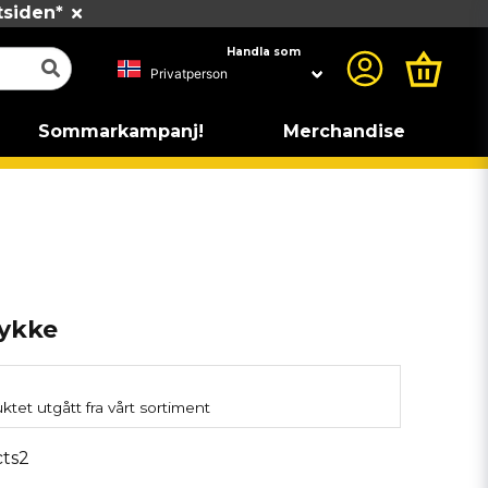
tsiden*
Handla som
Sommarkampanj!
Merchandise
tykke
tet utgått fra vårt sortiment
ts2