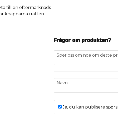
yta till en eftermarknads
r knapparna i ratten.
Frågor om produkten?
question
Spør oss om noe om dette pr
name
Navn
Ja, du kan publisere spørs