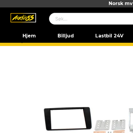
Norsk mva
Hjem
Billjud
Lastbil 24V
Hjem
CTKSK02