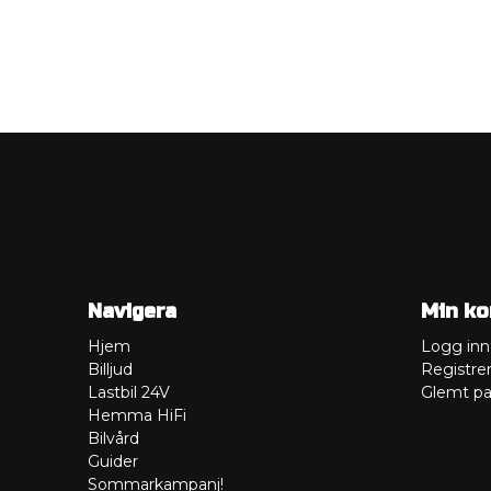
Navigera
Min ko
Hjem
Logg inn
Billjud
Registre
Lastbil 24V
Glemt pa
Hemma HiFi
Bilvård
Guider
Sommarkampanj!