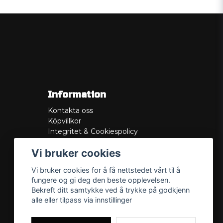
Information
Kontakta oss
Köpvillkor
Integritet & Cookiespolicy
Retur
Vi bruker cookies
Service/Garanti
Felsökningsguider
Vi bruker cookies for å få nettstedet vårt til å
Lådritning
fungere og gi deg den beste opplevelsen.
Om oss
Bekreft ditt samtykke ved å trykke på godkjenn
alle eller tilpass via innstillinger