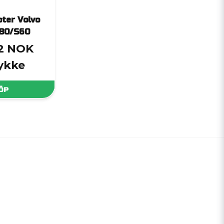
pter Volvo
80/S60
12 NOK
tykke
ÖP