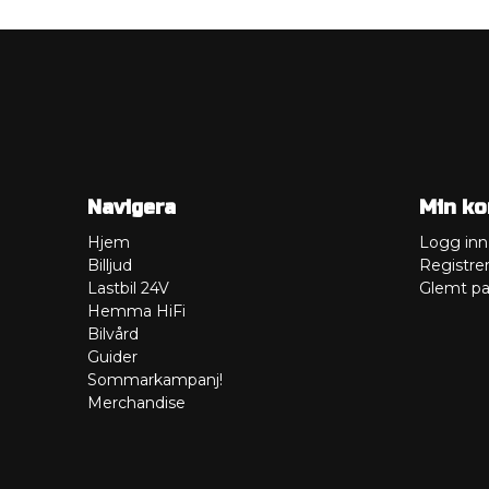
Navigera
Min ko
Hjem
Logg inn
Billjud
Registre
Lastbil 24V
Glemt pa
Hemma HiFi
Bilvård
Guider
Sommarkampanj!
Merchandise