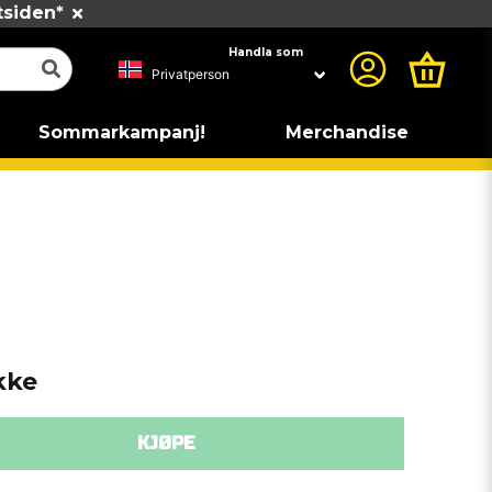
tsiden*
Handla som
Sommarkampanj!
Merchandise
kke
KJØPE