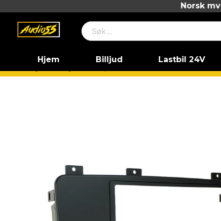
Norsk mva
Hjem
Billjud
Lastbil 24V
Hjem
Billjud
Vad passar till min bil?
Volvo
Volvo