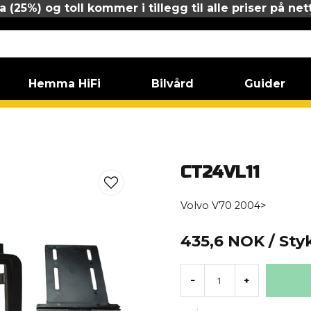
 (25%) og toll kommer i tillegg til alle priser på net
Hemma HiFi
Bilvård
Guider
 V70
V70 2004-2007
CT24VL11
CT24VL11
Volvo V70 2004>
435,6 NOK
/ Sty
-
+