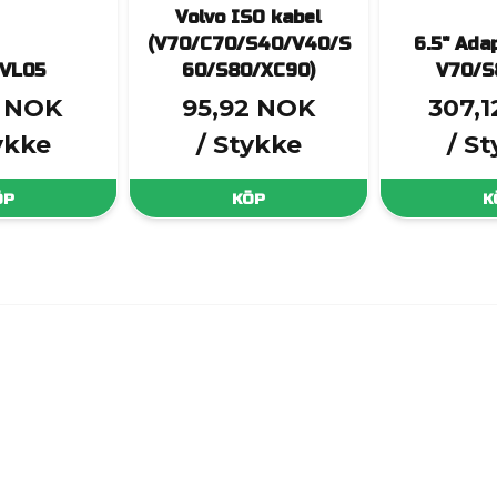
Volvo ISO kabel
(V70/C70/S40/V40/S
6.5" Ada
VL05
60/S80/XC90)
V70/S
2 NOK
95,92 NOK
307,
ykke
/ Stykke
/ S
ÖP
KÖP
K