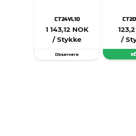
CT24VL10
CT20
1 143,12 NOK
123,
/ Stykke
/ St
Observere
K