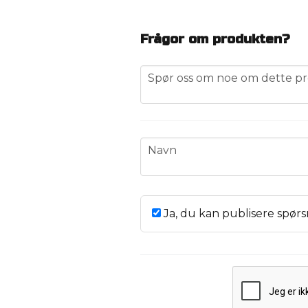
Frågor om produkten?
question
Spør oss om noe om dette pr
name
Navn
Ja, du kan publisere spørs