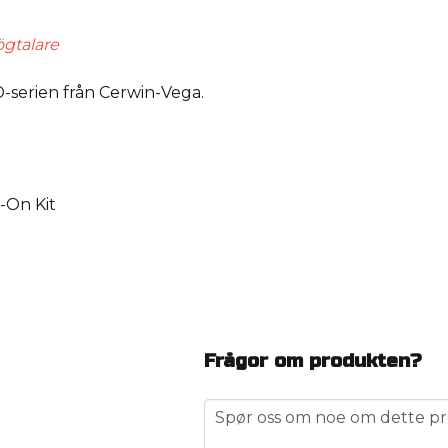
ögtalare
D-serien från Cerwin-Vega.
-On Kit
Frågor om produkten?
question
Spør oss om noe om dette pr