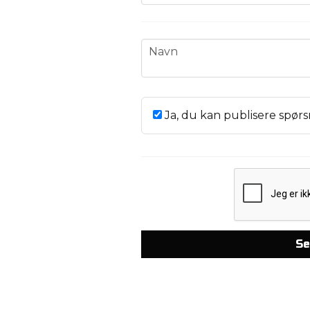
name
Navn
Ja, du kan publisere spørs
Se