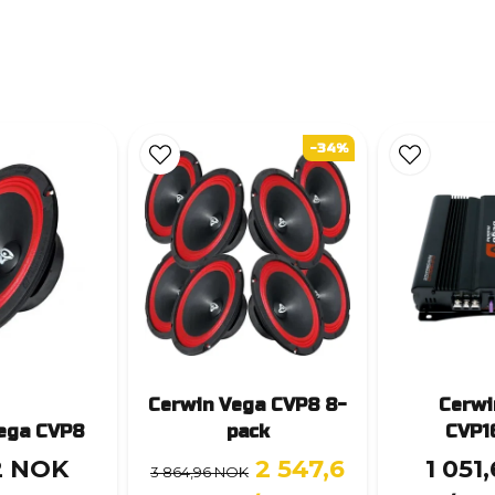
-34%
Cerwin Vega CVP8 8-
Cerwi
ega CVP8
pack
CVP1
2 NOK
2 547,6
1 051
3 864,96 NOK