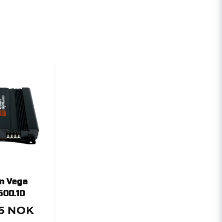
n Vega
600.1D
,6 NOK