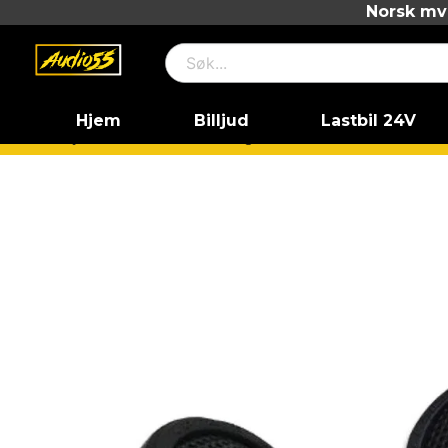
Norsk mva
Hjem
Billjud
Lastbil 24V
Hjem
Dold
Cerwin-Vega XED1T