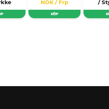
ykke
NOK
/ Frp
/ S
ÖP
KÖP
K