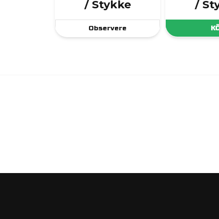
/ Stykke
/ St
Observere
K