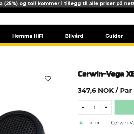
 (25%) og toll kommer i tillegg til alle priser på net
Hemma HiFi
Bilvård
Guider
Cerwin-Vega X
347,6 NOK
/ Par
-
+
Cerwin-V
XED1T