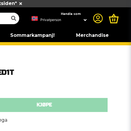
tsiden*
Handla som
Sommarkampanj!
Merchandise
ED1T
KJØPE
ega