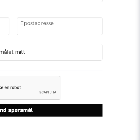
email
Epostadresse
målet mitt
nd spørsmål