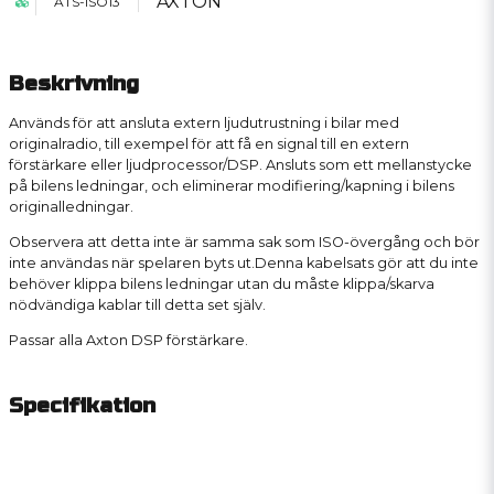
AXTON
ATS-ISO13
Beskrivning
Används för att ansluta extern ljudutrustning i bilar med
originalradio, till exempel för att få en signal till en extern
förstärkare eller ljudprocessor/DSP. Ansluts som ett mellanstycke
på bilens ledningar, och eliminerar modifiering/kapning i bilens
originalledningar.
Observera att detta inte är samma sak som ISO-övergång och bör
inte användas när spelaren byts ut.Denna kabelsats gör att du inte
behöver klippa bilens ledningar utan du måste klippa/skarva
nödvändiga kablar till detta set själv.
Passar alla Axton DSP förstärkare.
Specifikation