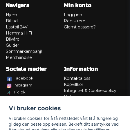
Navigera
Min konto
Hjem
Logg inn
Billjud
Registrere
Lastbil 24V
Glemt passord?
Hemma HiFi
Bilvård
Guider
Sommarkampanj!
Merchandise
Sociala medier
Information
Facebook
Kontakta oss
Köpvillkor
Instagram
Integritet & Cookiespolicy
TikTok
Retur
Service/Garanti
Vi bruker cookies
Felsökningsguider
Lådritning
Vi bruker cookies for å få nettstedet vårt til å fungere og
Om oss
gi deg den beste opplevelsen. Bekreft ditt samtykke ved
å trykke på godkjenn alle eller tilpass via innstillinger