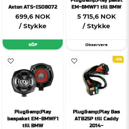
Plug&amp;Play paket
Axton ATS-ISO8072
EM-BMWF1 till BMW
699,6 NOK
5 715,6 NOK
/ Stykke
/ Stykke
KÖP
Observere
-3%
Plug&amp;Play
Plug&amp;Play Bas
baspaket EM-BMWF1
ATB25P till Caddy
till BMW
2014-