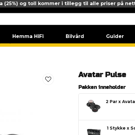
 (25%) og toll kommer i tillegg til alle priser på net
Hemma HiFi
Bilvård
Guider
talarpaket 6.5"
Avatar Pulse
Avatar Pulse
Pakken inneholder
2 Par x Avat
1 Stykke x 