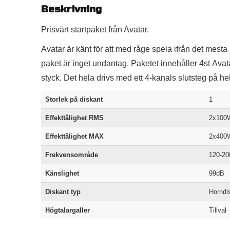
Beskrivning
Prisvärt startpaket från Avatar.
Avatar är känt för att med råge spela ifrån det mesta
paket är inget undantag. Paketet innehåller 4st
Avat
styck. Det hela drivs med ett 4-kanals slutsteg på
Storlek på diskant
1
Effekttålighet RMS
2x100
Effekttålighet MAX
2x400
Frekvensområde
120-2
Känslighet
99dB
Diskant typ
Horndi
Högtalargaller
Tillval