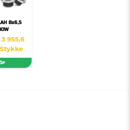
LAH 8x6,5
00W
3 955,6
 Stykke
ÖP