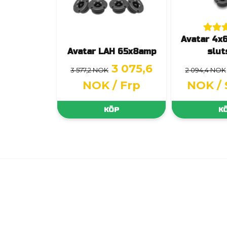
Avatar 4x6
Avatar LAH 65x8amp
slut
3 075,6
3 577,2 NOK
2 094,4 NOK
NOK
/ Frp
NOK
/
KÖP
K