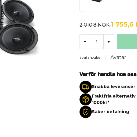
1 755,6
2 010,8 NOK
-
+
Avatar
avatarpulse
Varför handla hos oss
Snabba leveranser
Fraktfria alternativ
1000kr*
Säker betalning