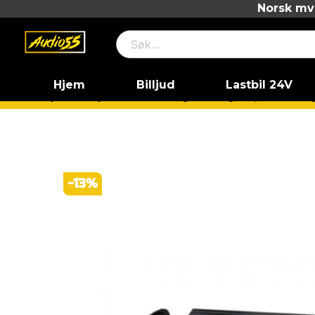
Norsk mva
Hjem
Billjud
Lastbil 24V
Hjem
Billjud
Paketlösningar
Högtalarpaket
Hög
-
13
%