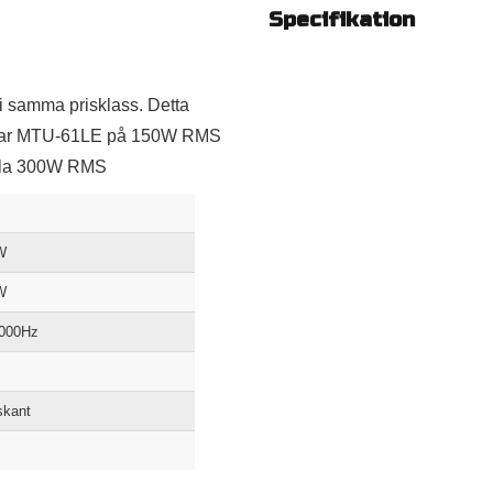
Specifikation
 i samma prisklass. Detta
ar MTU-61LE
på 150W RMS
 hela 300W RMS
W
W
0000Hz
skant