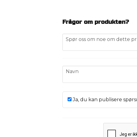
Frågor om produkten?
question
Spør oss om noe om dette pr
name
Navn
Ja, du kan publisere spørs