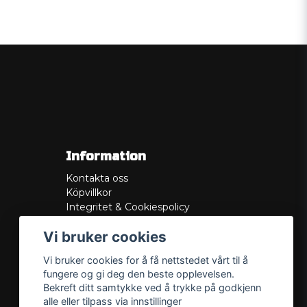
Information
Kontakta oss
Köpvillkor
Integritet & Cookiespolicy
Retur
Vi bruker cookies
Service/Garanti
Felsökningsguider
Vi bruker cookies for å få nettstedet vårt til å
Lådritning
fungere og gi deg den beste opplevelsen.
Om oss
Bekreft ditt samtykke ved å trykke på godkjenn
alle eller tilpass via innstillinger