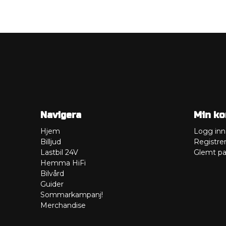
Navigera
Min ko
Hjem
Logg inn
Billjud
Registre
Lastbil 24V
Glemt pa
Hemma HiFi
Bilvård
Guider
Sommarkampanj!
Merchandise