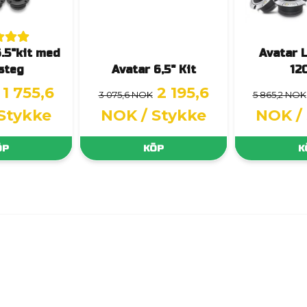
.5"kit med
Avatar 
steg
Avatar 6,5" Kit
12
1 755,6
2 195,6
3 075,6 NOK
5 865,2 NOK
 Stykke
NOK
/ Stykke
NOK
/
ÖP
KÖP
K