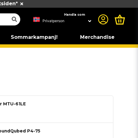
tsiden*
Handla som
Sommarkampanj!
Merchandise
ar MTU-61LE
SoundQubed P4-75