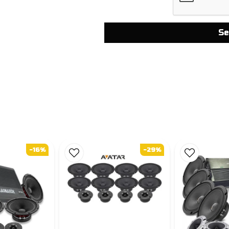
Se
-16%
-29%