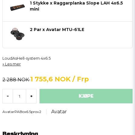
1 Stykke x Raggarplanka Slope LAH 4x6.5
mini
2 Par x Avatar MTU-61LE
LoudAsHell-system 4x6.5
Les mer
1 755,6 NOK
/ Frp
2 288 NOK
KJØPE
-
+
Avatar
AvatarPABox6.5prov2
Beskrivning