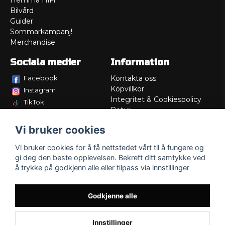
Hemma HiFi
Bilvård
Guider
Sommarkampanj!
Merchandise
Sociala medier
Information
Facebook
Kontakta oss
Köpvillkor
Instagram
Integritet & Cookiespolicy
TikTok
Retur
Service/Garanti
Vi bruker cookies
Felsökningsguider
Lådritning
Vi bruker cookies for å få nettstedet vårt til å fungere og
Om oss
gi deg den beste opplevelsen. Bekreft ditt samtykke ved
å trykke på godkjenn alle eller tilpass via innstillinger
Godkjenne alle
Innstillinger