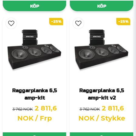
KÖP
KÖP
-25%
-25%
Raggarplanka 6,5
Raggarplanka 6,5
amp-kit
amp-kit v2
2 811,6
2 811,6
3 762 NOK
3 762 NOK
NOK
/ Frp
NOK
/ Stykke