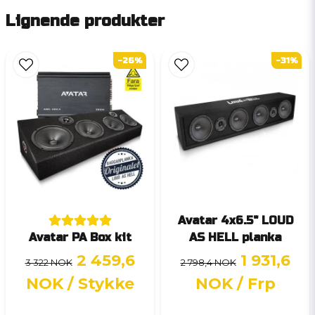
Lignende produkter
-26%
-31%
Avatar 4x6.5" LOUD
Avatar PA Box kit
AS HELL planka
2 459,6
1 931,6
3 322 NOK
2 798,4 NOK
NOK
/ Stykke
NOK
/ Frp