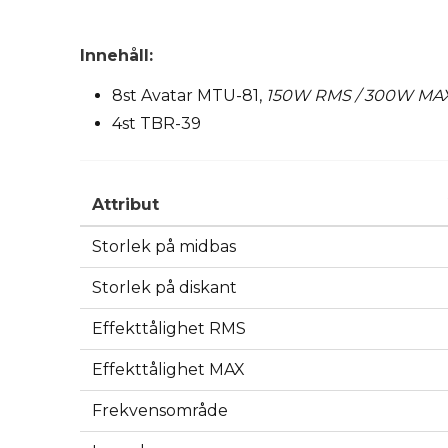
Innehåll:
8st Avatar MTU-81,
150W RMS / 300W MA
4st
TBR-39
Attribut
Storlek på midbas
Storlek på diskant
Effekttålighet RMS
Effekttålighet MAX
Frekvensområde