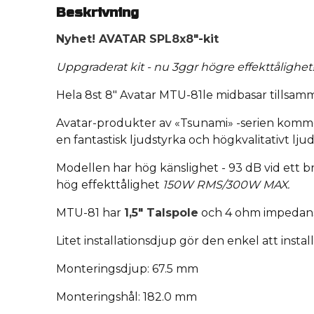
Beskrivning
Nyhet! AVATAR SPL8x8"-kit
Uppgraderat kit - nu 3ggr högre effekttålighet
Hela 8st 8" Avatar MTU-81le midbasar tillsa
Avatar-produkter av «Tsunami» -serien komme
en fantastisk ljudstyrka och högkvalitativt ljud ti
Modellen har hög känslighet - 93 dB vid ett
hög effekttålighet
150W RMS/300W MAX.
MTU-81 har
1,5" Talspole
och 4 ohm impedans
Litet installationsdjup gör den enkel att install
Monteringsdjup: 67.5 mm
Monteringshål: 182.0 mm