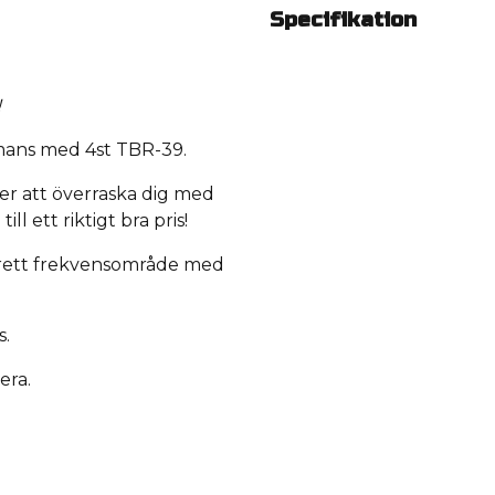
Specifikation
!
mmans med 4st
TBR-39
.
r att överraska dig med
ll ett riktigt bra pris!
 brett frekvensområde med
.
era.