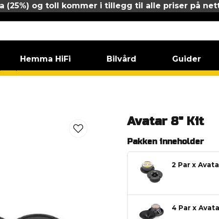
 (25%) og toll kommer i tillegg til alle priser på net
Hemma HiFi
Bilvård
Guider
talarpaket 8"
Avatar 8" Kit
Avatar 8" Kit
Pakken inneholder
2 Par x Avat
4 Par x Avat