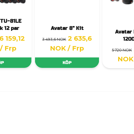
MTU-81LE
k 12 par
Avatar 8" Kit
Avatar
6 159,12
2 635,6
120
3 493,6 NOK
/ Frp
NOK
/ Frp
5 720 NOK
NOK
ÖP
KÖP