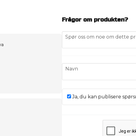
Frågor om produkten?
question
Spør oss om noe om dette pr
va
name
Navn
Ja, du kan publisere spørs