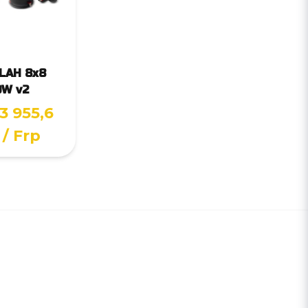
 LAH 8x8
0W v2
3 955,6
/ Frp