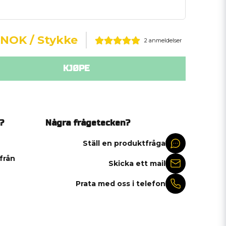
6 NOK
/ Stykke
2 anmeldelser
KJØPE
?
Några frågetecken?
Ställ en produktfråga
 från
Skicka ett mail
Prata med oss i telefon