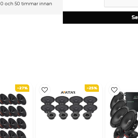
30 och 50 timmar innan
Se
-27%
-25%
ar upp och kör 2 stycken
 för att få bättre kontroll
BR-200.2 hade varit en