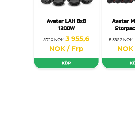
Avatar LAH 8x8
Avatar 
1200W
Storpac
3 955,6
5 720 NOK
8 395,2 NOK
NOK
/ Frp
NOK
KÖP
K