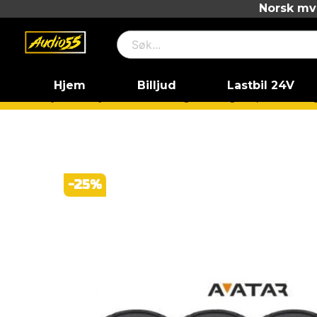
Norsk mva
Hjem
Billjud
Lastbil 24V
Hjem
Billjud
Paketlösningar
Högtalarpaket
Hög
-
25
%