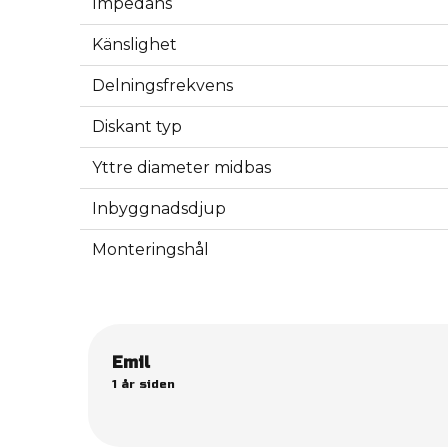
Impedans
Känslighet
Delningsfrekvens
Diskant typ
Yttre diameter midbas
Inbyggnadsdjup
Monteringshål
Emil
1 år siden