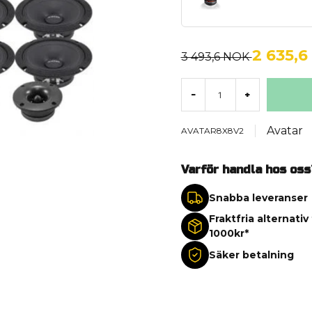
2 635,
3 493,6 NOK
-
+
Avatar
AVATAR8X8V2
Varför handla hos oss
Snabba leveranser
Fraktfria alternativ
1000kr*
Säker betalning