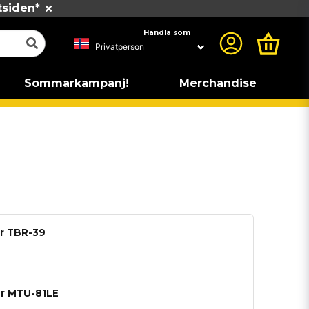
tsiden*
Handla som
Sommarkampanj!
Merchandise
ar TBR-39
ar MTU-81LE