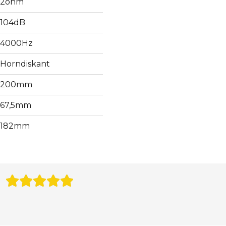
2ohm
104dB
4000Hz
Horndiskant
200mm
67,5mm
182mm