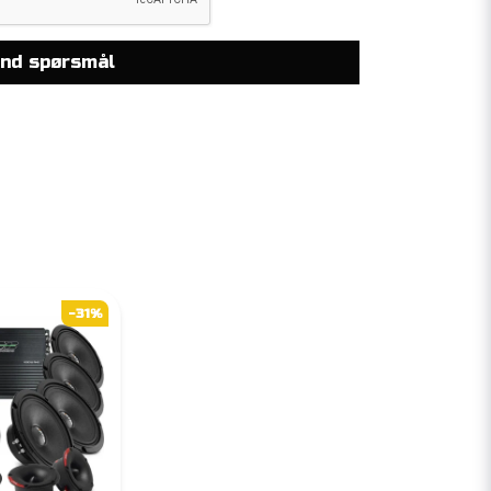
nd spørsmål
-31%