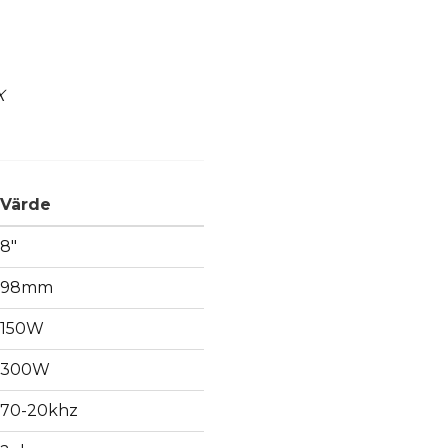
X
Värde
8"
98mm
150W
300W
70-20khz