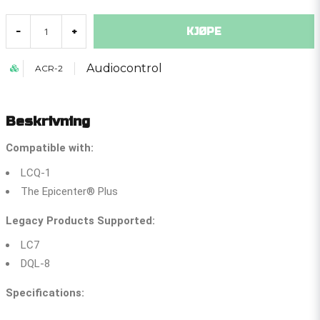
KJØPE
-
+
Audiocontrol
ACR-2
Beskrivning
Compatible with:
LCQ-1
The Epicenter® Plus
Legacy Products Supported:
LC7
DQL-8
Specifications: