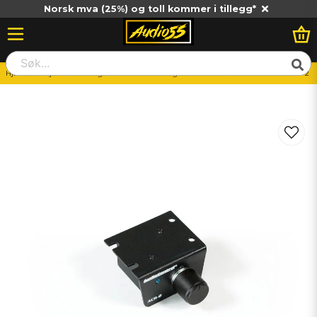
Norsk mva (25%) og toll kommer i tillegg*
Hjem
Billjud
Slutsteg
Tillbehör Slutsteg
Kontroller
AudioControl ACR-2