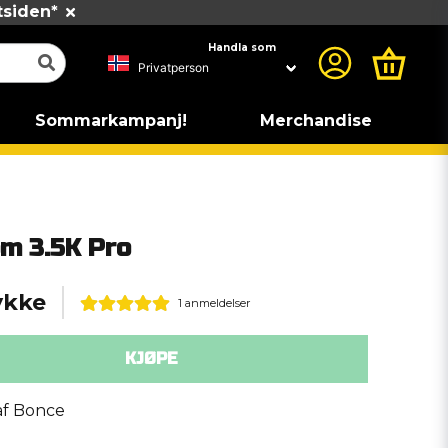
tsiden*
Handla som
Sommarkampanj!
Merchandise
m 3.5K Pro
ykke
1 anmeldelser
KJØPE
f Bonce