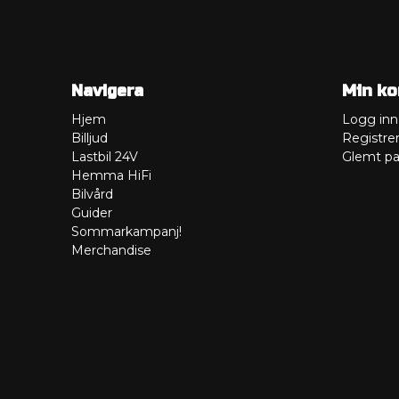
Navigera
Min ko
Hjem
Logg inn
Billjud
Registre
Lastbil 24V
Glemt pa
Hemma HiFi
Bilvård
Guider
Sommarkampanj!
Merchandise