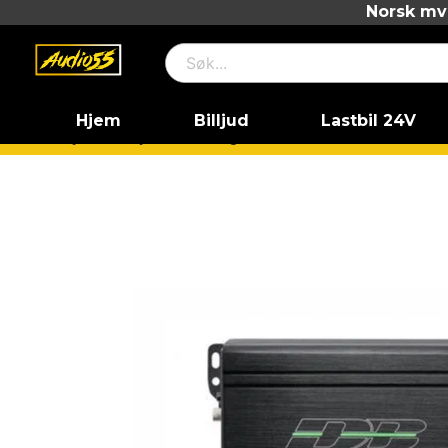
Norsk mva
Hjem
Billjud
Lastbil 24V
Hjem
Billjud
Slutsteg
Mono
Deaf Bonce Atom 3