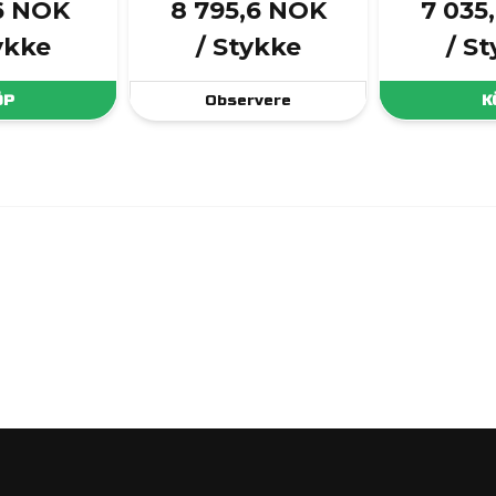
,6 NOK
8 795,6 NOK
7 035
ykke
/ Stykke
/ S
ÖP
Observere
K