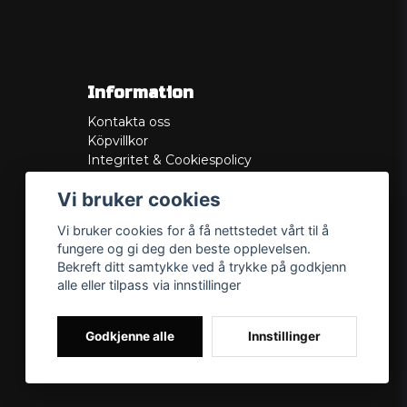
Information
Kontakta oss
Köpvillkor
Integritet & Cookiespolicy
Retur
Vi bruker cookies
Service/Garanti
Felsökningsguider
Vi bruker cookies for å få nettstedet vårt til å
Lådritning
fungere og gi deg den beste opplevelsen.
Om oss
Bekreft ditt samtykke ved å trykke på godkjenn
alle eller tilpass via innstillinger
Godkjenne alle
Innstillinger