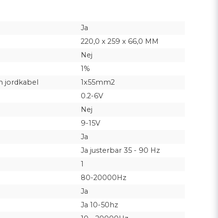
Ja
220,0 x 259 x 66,0 MM
Nej
1%
 jordkabel
1x55mm2
0.2-6V
Nej
9-15V
Ja
Ja justerbar 35 - 90 Hz
1
80-20000Hz
Ja
Ja 10-50hz