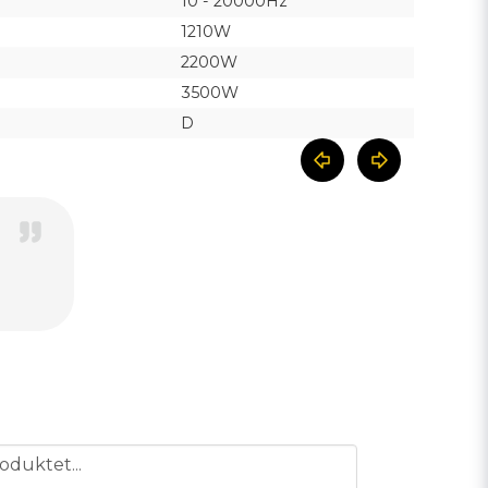
10 - 20000Hz
1210W
2200W
3500W
D
oduktet...