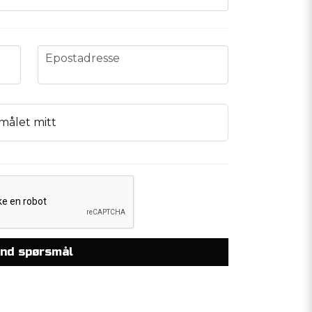
email
Epostadresse
målet mitt
nd spørsmål