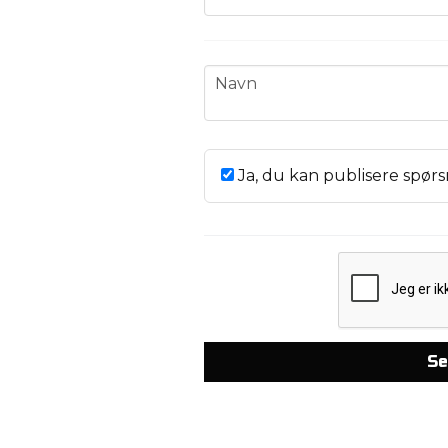
name
Navn
Ja, du kan publisere spørs
Se