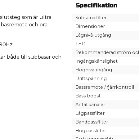
Specifikation
slutsteg som är ultra
Subsonicfilter
d basremote och bra
Dimensioner
Lågnivå-utgång
THD
-90Hz
Rekommenderad ström och
kar både till subbasar och
Ingångskänslighet
Högniva-ingång
Driftspänning
Bassremote / fjärrkontroll
Bass boost
Antal kanaler
Lågpassfilter
Bandpassfilter
Högpassfilter