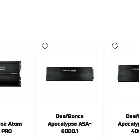
DeafBonce
Deaf
pse Atom
Apocalypse ASA-
Apocaly
 PRO
6000.1
40