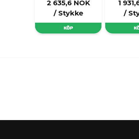
2 635,6 NOK
1 931
/ Stykke
/ St
KÖP
K