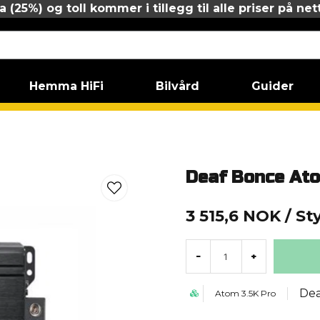
 (25%) og toll kommer i tillegg til alle priser på net
Hemma HiFi
Bilvård
Guider
.5K Pro
Deaf Bonce Ato
3 515,6 NOK
/ St
-
+
Dea
Atom 3.5K Pro