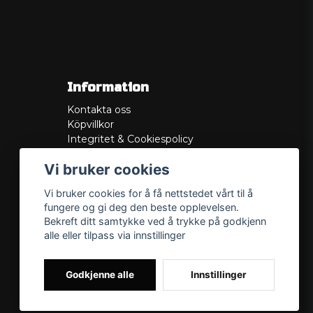
Information
Kontakta oss
Köpvillkor
Integritet & Cookiespolicy
Retur
Vi bruker cookies
Service/Garanti
Felsökningsguider
Vi bruker cookies for å få nettstedet vårt til å
Lådritning
fungere og gi deg den beste opplevelsen.
Om oss
Bekreft ditt samtykke ved å trykke på godkjenn
alle eller tilpass via innstillinger
Godkjenne alle
Innstillinger