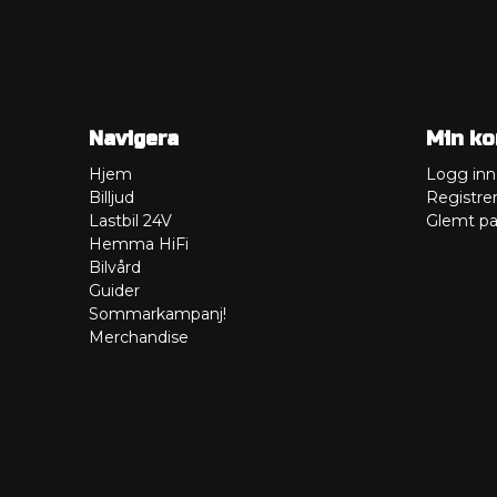
Navigera
Min ko
Hjem
Logg inn
Billjud
Registre
Lastbil 24V
Glemt pa
Hemma HiFi
Bilvård
Guider
Sommarkampanj!
Merchandise