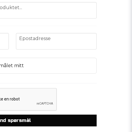
oduktet...
email
Epostadresse
målet mitt
nd spørsmål