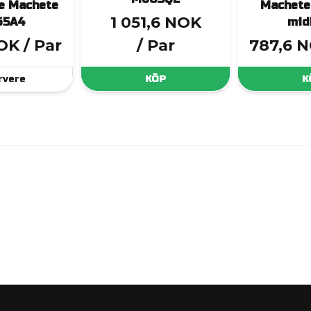
e Machete
Machete
1 051,6 NOK
65A4
mid
NOK
/ Par
/ Par
787,6 
rvere
KÖP
K