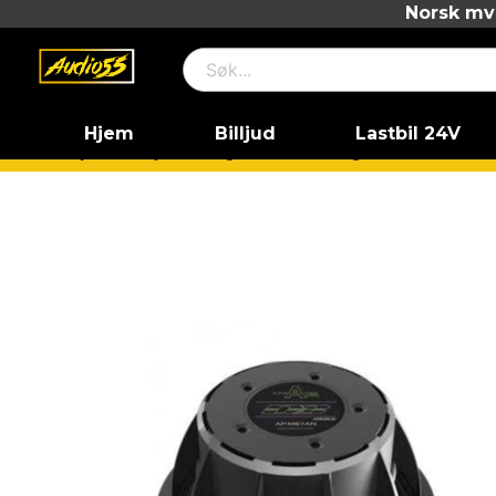
Norsk mva
Hjem
Billjud
Lastbil 24V
Hjem
Billjud
Högtalare
6.5" högtalare
6.5" Midb