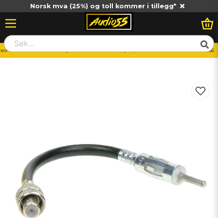
Norsk mva (25%) og toll kommer i tillegg*
reo-Tillbehör
Antennadapter
ACV Antennadapter/ screwed connection DIN 140086