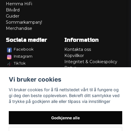
Hemma HiFi
Bilvård
Guider
Sommarkampanj!
Merchandise
Sociala medier
Information
Facebook
Kontakta oss
Köpvillkor
Instagram
Integritet & Cookiespolicy
TikTok
Retur
Service/Garanti
Vi bruker cookies
Felsökningsguider
Lådritning
Vi bruker cookies for å få nettstedet vårt til å fungere og
Om oss
gi deg den beste opplevelsen. Bekreft ditt samtykke ved
å trykke på godkjenn alle eller tilpass via innstillinger
Godkjenne alle