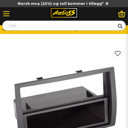
Norsk mva (25%) og toll kommer i tillegg*
Hjem
ACV 2-DIN Facia Plate Citroen / Fiat / Peogeot