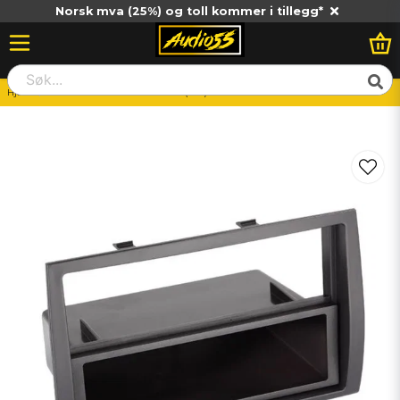
Norsk mva (25%) og toll kommer i tillegg*
Hjem
ACV 2-DIN Facia Plate BMW 3 (E46) Black