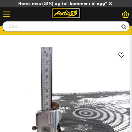
Norsk mva (25%) og toll kommer i tillegg*
Hjem
Dold
EXTREME PRO (6 mm)