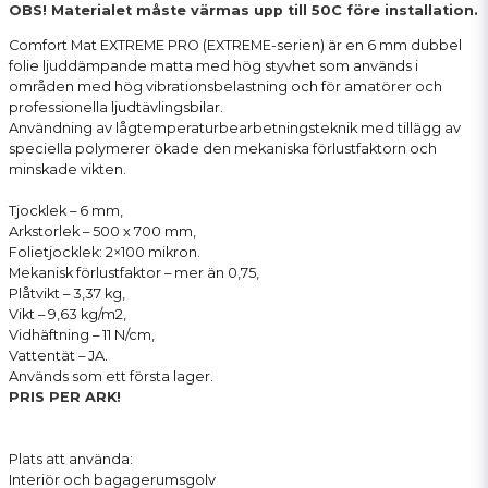
OBS! Materialet måste värmas upp till 50C före installation.
Comfort Mat EXTREME PRO (EXTREME-serien) är en 6 mm dubbel
folie ljuddämpande matta med hög styvhet som används i
områden med hög vibrationsbelastning och för amatörer och
professionella ljudtävlingsbilar.
Användning av lågtemperaturbearbetningsteknik med tillägg av
speciella polymerer ökade den mekaniska förlustfaktorn och
minskade vikten.
Tjocklek – 6 mm,
Arkstorlek – 500 x 700 mm,
Folietjocklek: 2×100 mikron.
Mekanisk förlustfaktor – mer än 0,75,
Plåtvikt – 3,37 kg,
Vikt – 9,63 kg/m2,
Vidhäftning – 11 N/cm,
Vattentät – JA.
Används som ett första lager.
PRIS PER ARK!
Plats att använda:
Interiör och bagagerumsgolv