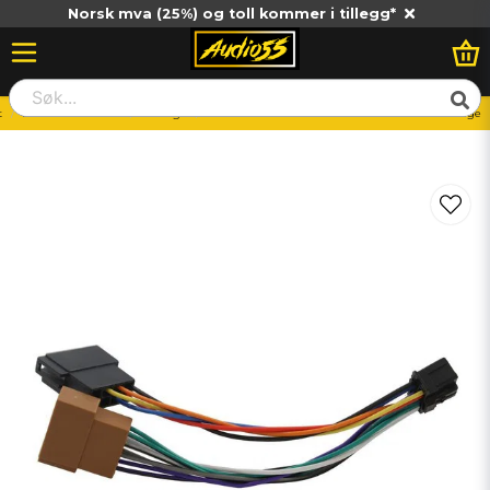
Norsk mva (25%) og toll kommer i tillegg*
t
BIlstereo-Tillbehör
Kablage
4Connect 4-ISOPION16P2010 Pioneer ISO-Kablage