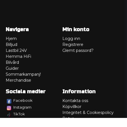
Navigera
Min konto
Hjem
Logg inn
Billjud
Registrere
Lastbil 24V
Glemt passord?
Hemma HiFi
Bilvård
Guider
Sommarkampanj!
Merchandise
Sociala medier
Information
Facebook
Kontakta oss
Köpvillkor
Instagram
Integritet & Cookiespolicy
TikTok
Retur
Service/Garanti