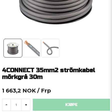
4CONNECT 35mm2 strömkabel
mörkgrå 30m
1 663,2 NOK
/ Frp
KJØPE
-
+