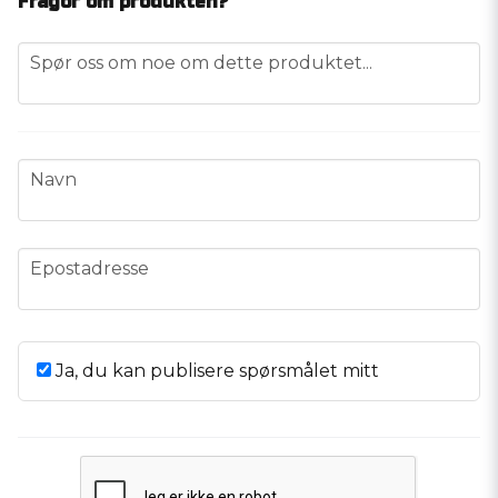
Frågor om produkten?
question
Spør oss om noe om dette produktet...
name
Navn
email
Epostadresse
Ja, du kan publisere spørsmålet mitt