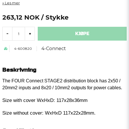
Les mer
263,12 NOK
/ Stykke
KJØPE
-
+
4-Connect
4-600820
Beskrivning
The FOUR Connect STAGE2 distribution block has 2x50 /
20mm2 inputs and 8x20 / 10mm2 outputs for power cables.
Size with cover WxHxD: 117x28x36mm
Size without cover: WxHxD 117x22x28mm.