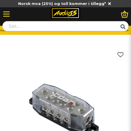
Norsk mva (25%) og toll kommer i tillegg*
block
FOUR Connect 4-600820 STAGE2 2x50/20mm2 - 8x20/10mm2 distributionsblock