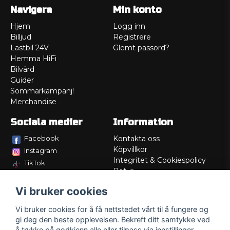
Navigera
Min konto
Hjem
Logg inn
Billjud
Registrere
Lastbil 24V
Glemt passord?
Hemma HiFi
Bilvård
Guider
Sommarkampanj!
Merchandise
Sociala medier
Information
Facebook
Kontakta oss
Köpvillkor
Instagram
Integritet & Cookiespolicy
TikTok
Retur
Service/Garanti
Vi bruker cookies
Felsökningsguider
Lådritning
Vi bruker cookies for å få nettstedet vårt til å fungere og
Om oss
gi deg den beste opplevelsen. Bekreft ditt samtykke ved
å trykke på godkjenn alle eller tilpass via innstillinger